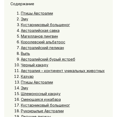
Содержание
Птицы Австралии
Эму
Кустарниковый большеног
Австралийская савка
Магелланов пингвин
Королевский альбатрос
Австралийский пеликан
Выпь
Австралийский бурый ястреб
Черный какаду
Австралия – континент уникальных животных
Казуар
Птицы Австралии
Эму
Шлемоносный какаду
Смеющаяся кукабара
Кустарниковый большеног
Рукокрылые Австралии
Летучие лисицы