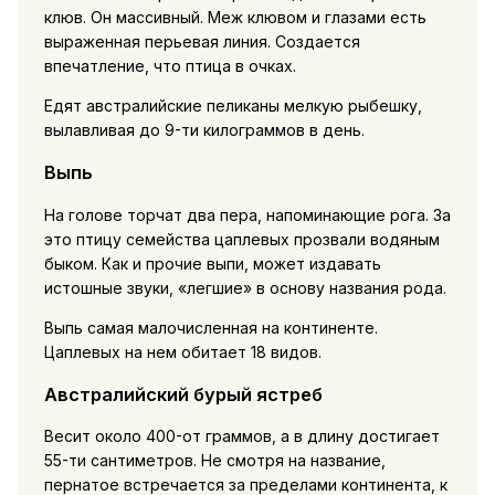
клюв. Он массивный. Меж клювом и глазами есть
выраженная перьевая линия. Создается
впечатление, что птица в очках.
Едят австралийские пеликаны мелкую рыбешку,
вылавливая до 9-ти килограммов в день.
Выпь
На голове торчат два пера, напоминающие рога. За
это птицу семейства цаплевых прозвали водяным
быком. Как и прочие выпи, может издавать
истошные звуки, «легшие» в основу названия рода.
Выпь самая малочисленная на континенте.
Цаплевых на нем обитает 18 видов.
Австралийский бурый ястреб
Весит около 400-от граммов, а в длину достигает
55-ти сантиметров. Не смотря на название,
пернатое встречается за пределами континента, к