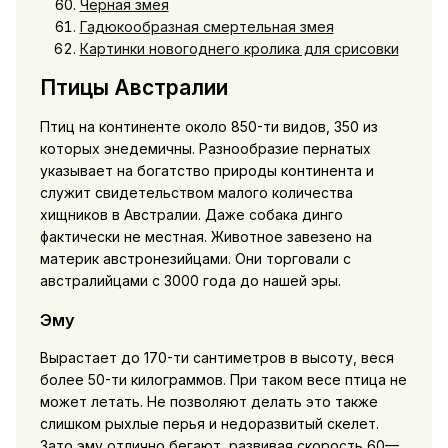
Черная змея
Гадюкообразная смертельная змея
Картинки новогоднего кролика для срисовки
Птицы Австралии
Птиц на континенте около 850-ти видов, 350 из
которых энедемичны. Разнообразие пернатых
указывает на богатство природы континента и
служит свидетельством малого количества
хищников в Австралии. Даже собака динго
фактически не местная. Животное завезено на
материк австронезийцами. Они торговали с
австралийцами с 3000 года до нашей эры.
Эму
Вырастает до 170-ти сантиметров в высоту, веся
более 50-ти килограммов. При таком весе птица не
может летать. Не позволяют делать это также
слишком рыхлые перья и недоразвитый скелет.
Зато эму отлично бегают, развивая скорость 60—