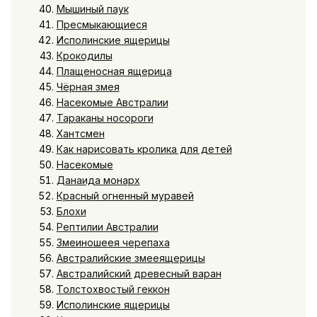
Мышиный паук
Пресмыкающиеся
Исполинские ящерицы
Крокодилы
Плащеносная ящерица
Чёрная змея
Насекомые Австралии
Тараканы носороги
Хантсмен
Как нарисовать кролика для детей
Насекомые
Данаида монарх
Красный огненный муравей
Блохи
Рептилии Австралии
Змеиношеея черепаха
Австралийские змееящерицы
Австралийский древесный варан
Толстохвостый геккон
Исполинские ящерицы