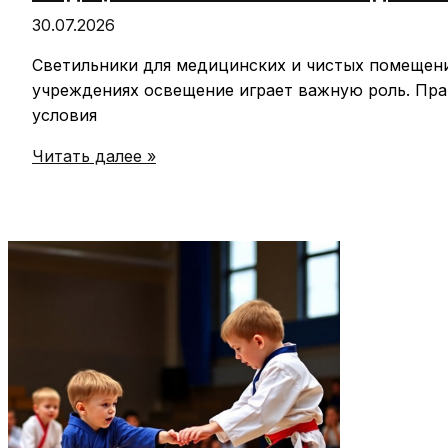
30.07.2026
Светильники для медицинских и чистых помещен
учреждениях освещение играет важную роль. Пр
условия
Медицинские
Читать далее »
светильники:
Надежное
освещение
для
здоровья
пациентов