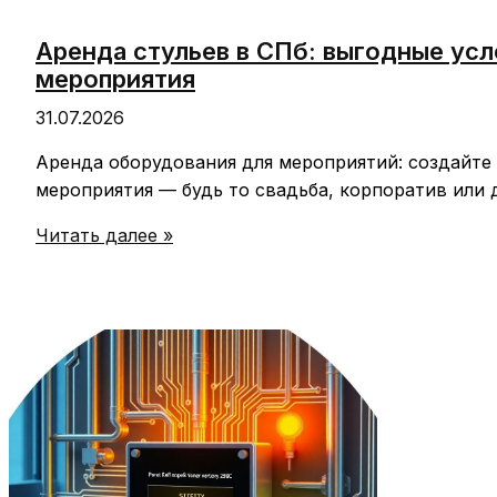
Аренда стульев в СПб: выгодные ус
мероприятия
31.07.2026
Аренда оборудования для мероприятий: создайте
мероприятия — будь то свадьба, корпоратив или 
Аренда
Читать далее »
стульев
в
СПб:
выгодные
условия
от
профессионалов
для
комфортного