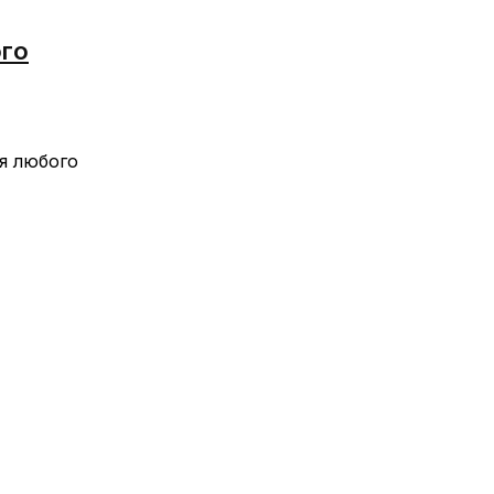
ого
я любого