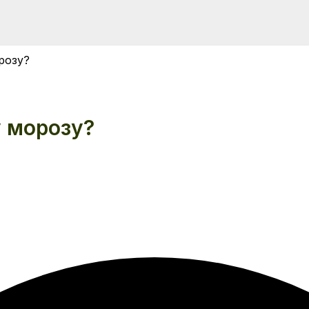
розу?
у морозу?