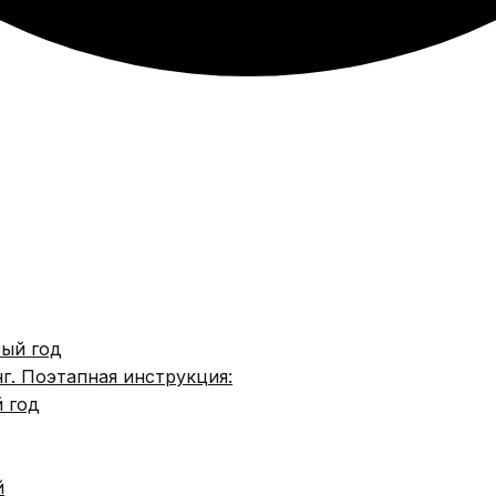
вый год
г. Поэтапная инструкция:
 год
й