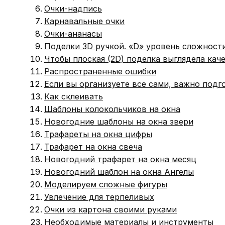
Очки-надпись
Карнавальные очки
Очки-ананасы
Поделки 3D ручкой. «D» уровень сложности
Чтобы плоская (2D) поделка выглядела кач
Распространенные ошибки
Если вы организуете все сами, важно подг
Как склеивать
Шаблоны колокольчиков на окна
Новогодние шаблоны на окна звери
Трафареты на окна цифры
Трафарет на окна свеча
Новогодний трафарет на окна месяц
Новогодний шаблон на окна Ангелы
Моделируем сложные фигуры
Увлечение для терпеливых
Очки из картона своими руками
Необходимые материалы и инструменты