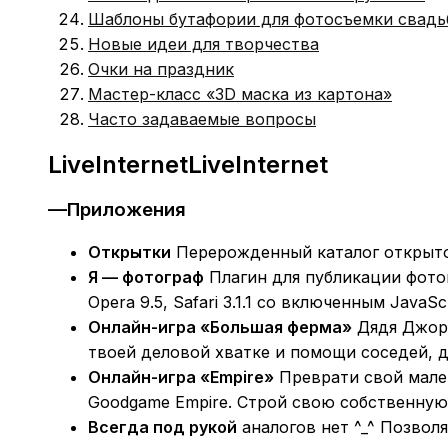
Шаблоны бутафории для фотосъемки свад
Новые идеи для творчества
Очки на праздник
Мастер-класс «3D маска из картона»
Часто задаваемые вопросы
LiveInternetLiveInternet
—Приложения
Открытки
Перерожденный каталог открыто
Я — фотограф
Плагин для публикации фотогр
Opera 9.5, Safari 3.1.1 со включенным JavaS
Онлайн-игра «Большая ферма»
Дядя Джорд
твоей деловой хватке и помощи соседей, д
Онлайн-игра «Empire»
Преврати свой мален
Goodgame Empire. Строй свою собственную
Всегда под рукой
аналогов нет ^_^ Позвол