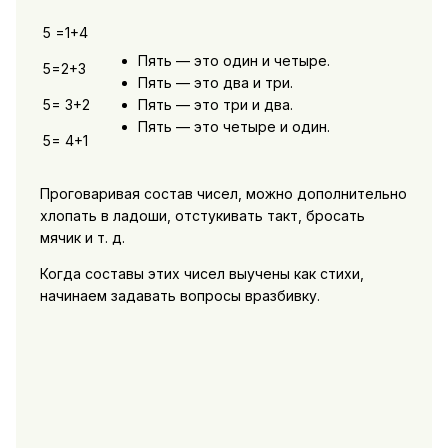
5 =1+4
Пять — это один и четыре.
5=2+3
Пять — это два и три.
5= 3+2
Пять — это три и два.
Пять — это четыре и один.
5= 4+1
Проговаривая состав чисел, можно дополнительно
хлопать в ладоши, отстукивать такт, бросать
мячик и т. д.
Когда составы этих чисел выучены как стихи,
начинаем задавать вопросы вразбивку.