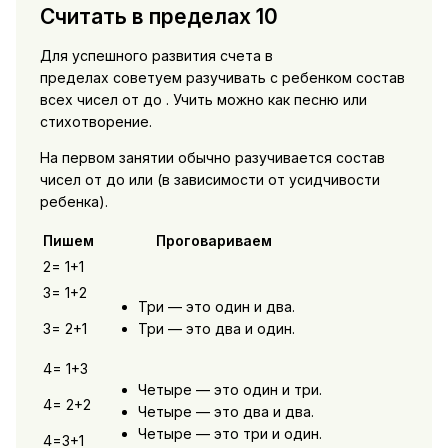
Считать в пределах 10
Для успешного развития счета в
пределах советуем разучивать с ребенком состав
всех чисел от до . Учить можно как песню или
стихотворение.
На первом занятии обычно разучивается состав
чисел от до или (в зависимости от усидчивости
ребенка).
Пишем
Проговариваем
2= 1+1
3= 1+2
Три — это один и два.
3= 2+1
Три — это два и один.
4= 1+3
Четыре — это один и три.
4= 2+2
Четыре — это два и два.
Четыре — это три и один.
4=3+1