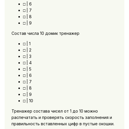
□ | 6
□ | 7
□ | 8
□ | 9
Состав числа 10 домик тренажер
□ | 1
□ | 2
□ | 3
□ | 4
□ | 5
□ | 6
□ | 7
□ | 8
□ | 9
□ | 10
Тренажер состава чисел от 1 до 10 можно
распечатать и проверять скорость заполнения и
правильность вставленных цифр в пустые окошки.