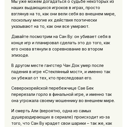
Мы уже можем догадаться о судьбе некоторых из
наших выдающихся игроков в играх, просто
взглянув на то, как они вели себя во внешнем мире,
поскольку многие их действия поэтически
указывают на то, как они все умирают.
Давайте посмотрим на Сан Ву: он убивает себя в
конце игр и планировал сделать это до того, как
его снова втянули в соревнование во втором
эпизоде.
В другом месте гангстер Чан Док умер после
падения в игре «Стеклянный мост», и именно так
он убежал от тех, кто преследовал его.
Северокорейской перебежчице Сае Бек
перерезали горло в финальной игре, и именно так
она угрожала своему мошеннику во внешнем мире.
И смерть Али (вероятно, одна из самых
душераздирающих в сериале) происходит из-за
того, что Сан Ву крадет свои шарики – так же, как