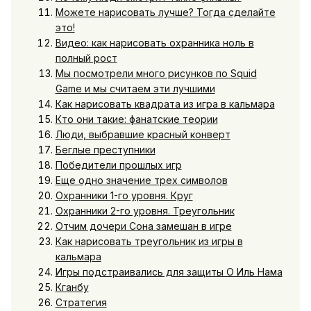
Можете нарисовать лучше? Тогда сделайте
это!
Видео: как нарисовать охранника ноль в
полный рост
Мы посмотрели много рисунков по Squid
Game и мы считаем эти лучшими
Как нарисовать квадрата из игра в кальмара
Кто они такие: фанатские теории
Люди, выбравшие красный конверт
Беглые преступники
Победители прошлых игр
Еще одно значение трех символов
Охранники 1-го уровня. Круг
Охранники 2-го уровня. Треугольник
Отчим дочери Сона замешан в игре
Как нарисовать треугольник из игры в
кальмара
Игры подстраивались для защиты О Иль Нама
Кганбу
Стратегия