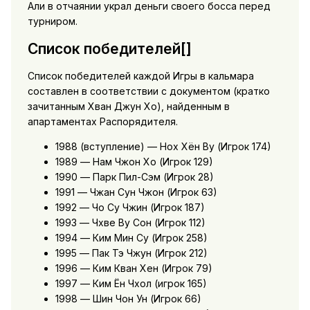
Али в отчаянии украл деньги своего босса перед
турниром.
Список победителей[]
Список победителей каждой Игры в кальмара
составлен в соответствии с документом (кратко
зачитанным Хван Джун Хо), найденным в
апартаментах Распорядителя.
1988 (вступление) — Нох Хён Ву (Игрок 174)
1989 — Нам Чжон Хо (Игрок 129)
1990 — Парк Пил-Сэм (Игрок 28)
1991 — Чжан Сун Чжон (Игрок 63)
1992 — Чо Су Чжин (Игрок 187)
1993 — Чхве Ву Сон (Игрок 112)
1994 — Ким Мин Су (Игрок 258)
1995 — Пак Тэ Чжун (Игрок 212)
1996 — Ким Кван Хен (Игрок 79)
1997 — Ким Ён Чхол (игрок 165)
1998 — Шин Чон Ун (Игрок 66)