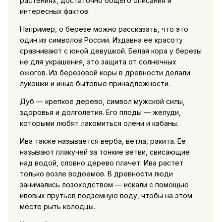
растениях, достаточно общего описания и
интересных фактов.
Например, о березе можно рассказать, что это
один из символов России. Издавна ее красоту
сравнивают с юной девушкой. Белая кора у березы
не для украшения, это защита от солнечных
ожогов. Из березовой коры в древности делали
лукошки и иные бытовые принадлежности.
Дуб — крепкое дерево, символ мужской силы,
здоровья и долголетия. Его плоды — желуди,
которыми любят лакомиться олени и кабаны.
Ива также называется верба, ветла, ракита. Ее
называют плакучей за тонкие ветви, свисающие
над водой, словно дерево плачет. Ива растет
только возле водоемов. В древности люди
занимались лозоходством — искали с помощью
ивовых прутьев подземную воду, чтобы на этом
месте рыть колодцы.