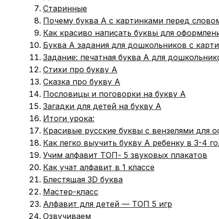
Старинные
Почему буква А с картинками перед слово
Как красиво написать буквы для оформлени
Буква А задания для дошкольников с карт
Задание: печатная буква А для дошкольник
Стихи про букву А
Сказка про букву А
Пословицы и поговорки на букву А
Загадки для детей на букву А
Итоги урока:
Красивые русские буквы с вензелями для о
Как легко выучить букву А ребенку в 3-4 го
Учим алфавит ТОП- 5 звуковых плакатов
Как учат алфавит в 1 классе
Блестящая 3D буква
Мастер-класс
Алфавит для детей — ТОП 5 игр
Озвучиваем