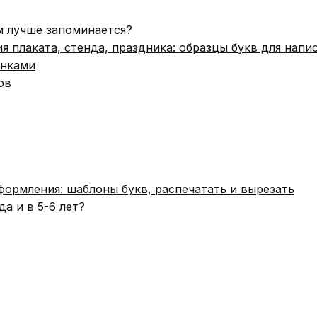
м лучше запоминается?
я плаката, стенда, праздника: образцы букв для напи
инками
ов
формления: шаблоны букв, распечатать и вырезать
да и в 5-6 лет?