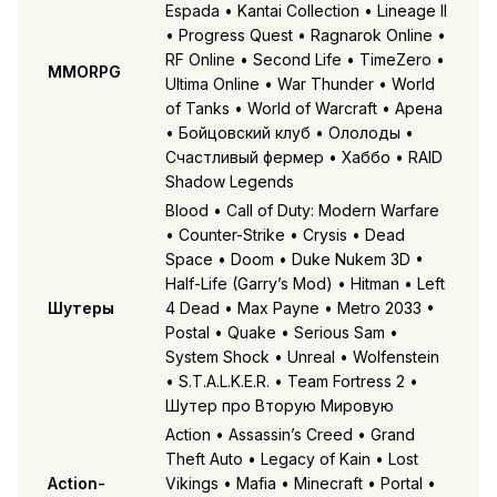
Espada • Kantai Collection • Lineage II
• Progress Quest • Ragnarok Online •
RF Online • Second Life • TimeZero •
MMORPG
Ultima Online • War Thunder • World
of Tanks • World of Warcraft • Арена
• Бойцовский клуб • Ололоды •
Счастливый фермер • Хаббо • RAID
Shadow Legends
Blood • Call of Duty: Modern Warfare
• Counter-Strike • Crysis • Dead
Space • Doom • Duke Nukem 3D •
Half-Life (Garry’s Mod) • Hitman • Left
Шутеры
4 Dead • Max Payne • Metro 2033 •
Postal • Quake • Serious Sam •
System Shock • Unreal • Wolfenstein
• S.T.A.L.K.E.R. • Team Fortress 2 •
Шутер про Вторую Мировую
Action • Assassin’s Creed • Grand
Theft Auto • Legacy of Kain • Lost
Action-
Vikings • Mafia • Minecraft • Portal •