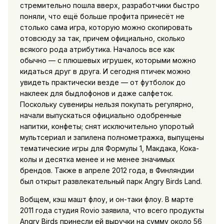
стремительно пошла вверх, разработчики быстро
поняли, что ещё больше профита принесёт не
столько сама игра, которую можно скопировать
отовсюду за так, причем официально, сколько
всякого рода атрибутика. Началось все как
обычно — с плюшевых игрушек, которыми можно
кидаться друг в друга. И сегодня птичек можно
увидеть практически везде — от футболок до
наклеек для быдлофонов и даже салфеток.
Поскольку сувениры нельзя покупать регулярно,
начали выпускаться официально одобренные
напитки, конфеты; снят исключительно упоротый
мультсериал и запилена полнометражка, выпущены
тематические игры для Формулы 1, Макдака, Кока-
колы и десятка менее и не менее значимых
брендов. Также в апреле 2012 года, в Финляндии
был открыт развлекательный парк Angry Birds Land.
Вобщем, кэш машт флоу, и он-таки флоу. В марте
2011 года студия Rovio заявила, что всего продукты
Angry Birds принесли ей выручки на сумму около 56