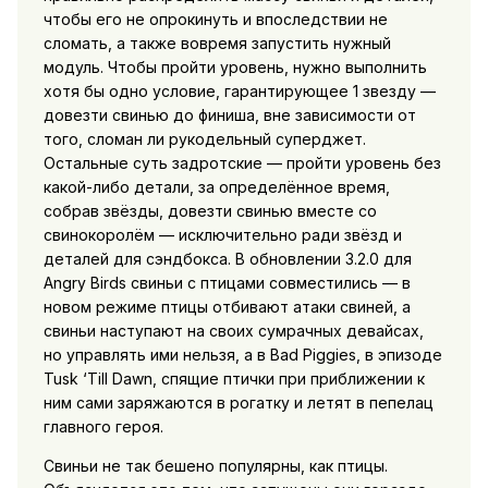
чтобы его не опрокинуть и впоследствии не
сломать, а также вовремя запустить нужный
модуль. Чтобы пройти уровень, нужно выполнить
хотя бы одно условие, гарантирующее 1 звезду —
довезти свинью до финиша, вне зависимости от
того, сломан ли рукодельный суперджет.
Остальные суть задротские — пройти уровень без
какой-либо детали, за определённое время,
собрав звёзды, довезти свинью вместе со
свинокоролём — исключительно ради звёзд и
деталей для сэндбокса. В обновлении 3.2.0 для
Angry Birds свиньи с птицами совместились — в
новом режиме птицы отбивают атаки свиней, а
свиньи наступают на своих сумрачных девайсах,
но управлять ими нельзя, а в Bad Piggies, в эпизоде
Tusk ‘Till Dawn, спящие птички при приближении к
ним сами заряжаются в рогатку и летят в пепелац
главного героя.
Свиньи не так бешено популярны, как птицы.