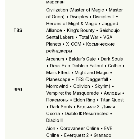
марсиан
Civilization (Master of Magic • Master
of Orion) • Disciples • Disciples II •
Heroes of Might & Magic • Jagged
TBS
Alliance • King’s Bounty • Seishoujo
Sentai Lakers • Total War • VGA
Planets • X-COM • Космические
рейнджеры
Arcanum • Baldur’s Gate • Dark Souls
• Deus Ex • Diablo • Fallout • Gothic •
Mass Effect • Might and Magic •
Planescape • TES (Daggerfall •
Morrowind • Oblivion • Skyrim) •
RPG
Vampire: the Masquerade • Аллоды •
Покемоны • Elden Ring • Titan Quest
• Dark Souls • Ведьмак 3: Дикая
Охота • Diablo II: Resurrected •
Diablo III
Aion • Corovaneer Online • EVE
Online • Everquest 2 • Granado