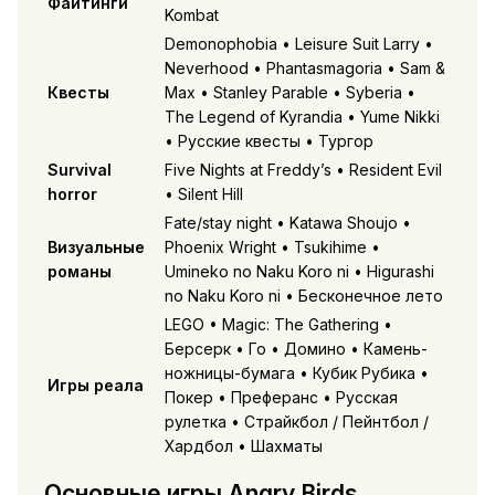
Файтинги
Kombat
Demonophobia • Leisure Suit Larry •
Neverhood • Phantasmagoria • Sam &
Квесты
Max • Stanley Parable • Syberia •
The Legend of Kyrandia • Yume Nikki
• Русские квесты • Тургор
Survival
Five Nights at Freddy’s • Resident Evil
horror
• Silent Hill
Fate/stay night • Katawa Shoujo •
Визуальные
Phoenix Wright • Tsukihime •
романы
Umineko no Naku Koro ni • Higurashi
no Naku Koro ni • Бесконечное лето
LEGO • Magic: The Gathering •
Берсерк • Го • Домино • Камень-
ножницы-бумага • Кубик Рубика •
Игры реала
Покер • Преферанс • Русская
рулетка • Страйкбол / Пейнтбол /
Хардбол • Шахматы
Основные игры Angry Birds