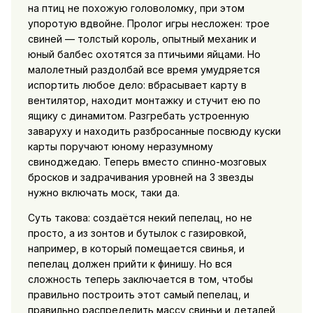
на птиц не похожую головоломку, при этом
упоротую вдвойне. Пролог игры несложен: трое
свиней — толстый король, опытный механик и
юный балбес охотятся за птичьими яйцами. Но
малолетный раздолбай все время умудряется
испортить любое дело: вбрасывает карту в
вентилятор, находит монтажку и стучит ею по
ящику с динамитом. Разгребать устроенную
заваруху и находить разбросанные посвюду куски
карты поручают юному неразумному
свиноджедаю. Теперь вместо спинно-мозговых
бросков и задрачивания уровней на 3 звезды
нужно включать моск, таки да.
Суть такова: создаётся некий пепелац, но не
просто, а из зонтов и бутылок с газировкой,
например, в который помещается свинья, и
пепелац должен прийти к финишу. Но вся
сложность теперь заключается в том, чтобы
правильно построить этот самый пепелац, и
правильно распределить массу свиньи и деталей,