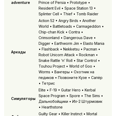
adventure
Prince of Persia • Prototype •
Resident Evil • Space Station 13 •
Splinter Cell • Thief • Tomb Raider
Action 52 • Angry Birds • Another
World • Battletoads • Carmageddon •
Chip-chan Kick • Contra •
Crimsonland • Dangerous Dave •
Digger • Earthworm Jim • Elasto Mania
• Flashback • Nekketsu • Pacman •
Аркады
Robot Unicorn Attack • Rockman •
Snake Rattle ‘n’ Roll • Star Control •
Touhou Project • World of Goo •
Worms • Вангеры • Охотник на
педиков • Позвоните Кузе • Сапёр
• Тетрис
Elite • F-19 • Guitar Hero • Kerbal
Space Program • Spore • The Sims •
Симуляторы
Дальнобойщики • Ил-2 Штурмовик
• Hearthstone
Guilty Gear • Killer Instinct • Mortal