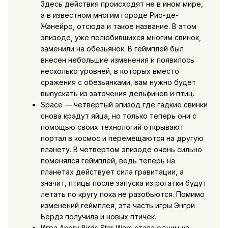
Здесь действия происходят не в ином мире,
а в известном многим городе Рио-де-
Жанейро, отсюда и такое название. В этом
эпизоде, уже полюбившихся многим свинок,
заменили на обезьянок. В геймплей был
внесен небольшие изменения и появилось
несколько уровней, в которых вместо
сражения с обезьянками, вам нужно будет
выпускать из заточения дельфинов и птиц.
Space — четвертый эпизод где гадкие свинки
снова крадут яйца, но только теперь они с
помощью своих технологий открывают
портал в космос и перемещаются на другую
планету. В четвертом эпизоде очень сильно
поменялся геймплей, ведь теперь на
планетах действует сила гравитации, а
значит, птицы после запуска из рогатки будут
летать по кругу пока не разобьются. Помимо
изменений геймплея, эта часть игры Энгри
Бердз получила и новых птичек.
Игра Angry Birds Star Wars стала одним из