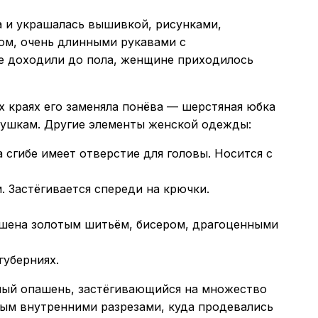
а и украшалась вышивкой, рисунками,
ом, очень длинными рукавами с
не доходили до пола, женщине приходилось
 краях его заменяла понёва — шерстяная юбка
вушкам. Другие элементы женской одежды:
 сгибе имеет отверстие для головы. Носится с
 Застёгивается спереди на крючки.
рашена золотым шитьём, бисером, драгоценными
губерниях.
ный опашень, застёгивающийся на множество
ным внутренними разрезами, куда продевались