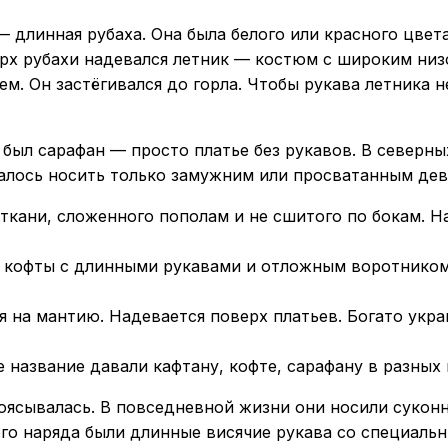
 длинная рубаха. Она была белого или красного цвет
рх рубахи надевался летник — костюм с широким низ
. Он застёгивался до горла. Чтобы рукава летника 
л сарафан — просто платье без рукавов. В северных
шалось носить только замужним или просватанным де
ткани, сложенного пополам и не сшитого по бокам. На
 кофты с длинными рукавами и отложным воротником.
я на мантию. Надевается поверх платьев. Богато ук
название давали кафтану, кофте, сарафану в разных 
оясывалась. В повседневной жизни они носили сукон
ого наряда были длинные висячие рукава со специаль