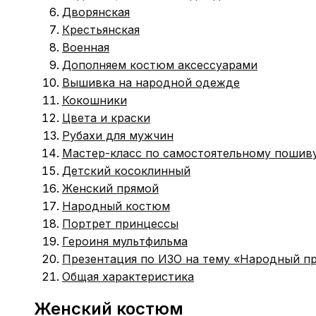
Дворянская
Крестьянская
Военная
Дополняем костюм аксессуарами
Вышивка на народной одежде
Кокошники
Цвета и краски
Рубахи для мужчин
Мастер-класс по самостоятельному пошив
Детский косоклинный
Женский прямой
Народный костюм
Портрет принцессы
Героиня мультфильма
Презентация по ИЗО на тему «Народный п
Общая характеристика
Женский костюм