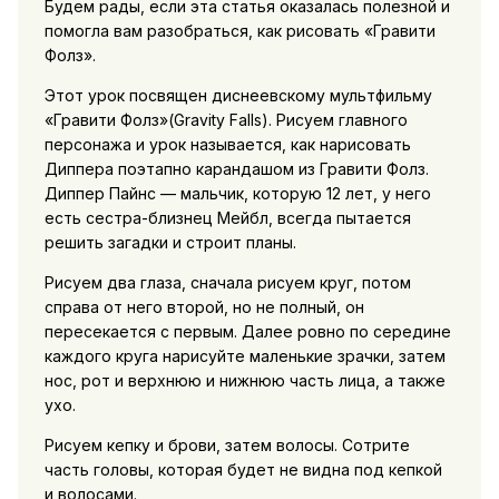
Будем рады, если эта статья оказалась полезной и
помогла вам разобраться, как рисовать «Гравити
Фолз».
Этот урок посвящен диснеевскому мультфильму
«Гравити Фолз»(Gravity Falls). Рисуем главного
персонажа и урок называется, как нарисовать
Диппера поэтапно карандашом из Гравити Фолз.
Диппер Пайнс — мальчик, которую 12 лет, у него
есть сестра-близнец Мейбл, всегда пытается
решить загадки и строит планы.
Рисуем два глаза, сначала рисуем круг, потом
справа от него второй, но не полный, он
пересекается с первым. Далее ровно по середине
каждого круга нарисуйте маленькие зрачки, затем
нос, рот и верхнюю и нижнюю часть лица, а также
ухо.
Рисуем кепку и брови, затем волосы. Сотрите
часть головы, которая будет не видна под кепкой
и волосами.