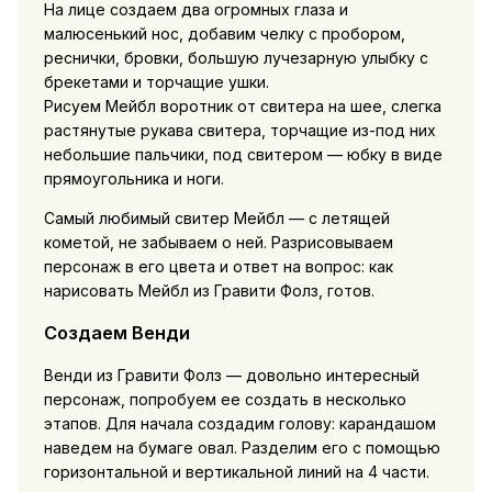
На лице создаем два огромных глаза и
малюсенький нос, добавим челку с пробором,
реснички, бровки, большую лучезарную улыбку с
брекетами и торчащие ушки.
Рисуем Мейбл воротник от свитера на шее, слегка
растянутые рукава свитера, торчащие из-под них
небольшие пальчики, под свитером — юбку в виде
прямоугольника и ноги.
Самый любимый свитер Мейбл — с летящей
кометой, не забываем о ней. Разрисовываем
персонаж в его цвета и ответ на вопрос: как
нарисовать Мейбл из Гравити Фолз, готов.
Создаем Венди
Венди из Гравити Фолз — довольно интересный
персонаж, попробуем ее создать в несколько
этапов. Для начала создадим голову: карандашом
наведем на бумаге овал. Разделим его с помощью
горизонтальной и вертикальной линий на 4 части.