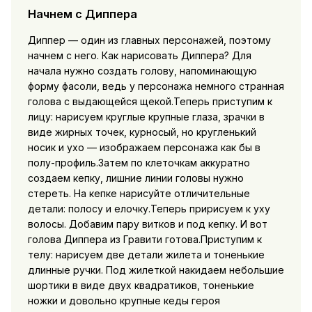
Начнем с Диппера
Диппер — один из главных персонажей, поэтому
начнем с него. Как нарисовать Диппера? Для
начала нужно создать голову, напоминающую
форму фасоли, ведь у персонажа немного странная
голова с выдающейся щекой.Теперь приступим к
лицу: нарисуем круглые крупные глаза, зрачки в
виде жирных точек, курносый, но кругленький
носик и ухо — изображаем персонажа как бы в
полу-профиль.Затем по клеточкам аккуратно
создаем кепку, лишние линии головы нужно
стереть. На кепке нарисуйте отличительные
детали: полосу и елочку.Теперь пририсуем к уху
волосы. Добавим пару витков и под кепку. И вот
голова Диппера из Гравити готова.Приступим к
телу: нарисуем две детали жилета и тоненькие
длинные ручки. Под жилеткой накидаем небольшие
шортики в виде двух квадратиков, тоненькие
ножки и довольно крупные кеды героя