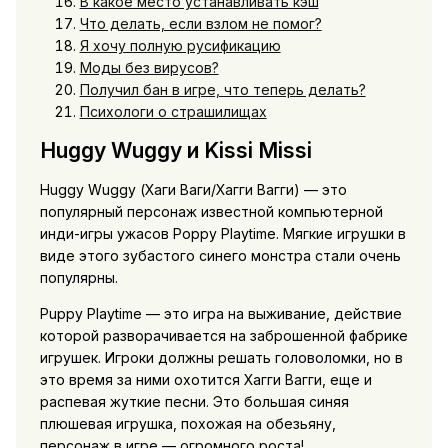
В какое место устанавливать кэш
Что делать, если взлом не помог?
Я хочу полную русификацию
Моды без вирусов?
Получил бан в игре, что теперь делать?
Психологи о страшилищах
Huggy Wuggy и Kissi Missi
Huggy Wuggy (Хаги Ваги/Хагги Вагги) — это
популярный персонаж известной компьютерной
инди-игры ужасов Poppy Playtime. Мягкие игрушки в
виде этого зубастого синего монстра стали очень
популярны.
Puppy Playtime — это игра на выживание, действие
которой разворачивается на заброшенной фабрике
игрушек. Игроки должны решать головоломки, но в
это время за ними охотится Хагги Вагги, еще и
распевая жуткие песни. Это большая синяя
плюшевая игрушка, похожая на обезьяну,
персонаж в игре — огромного роста!