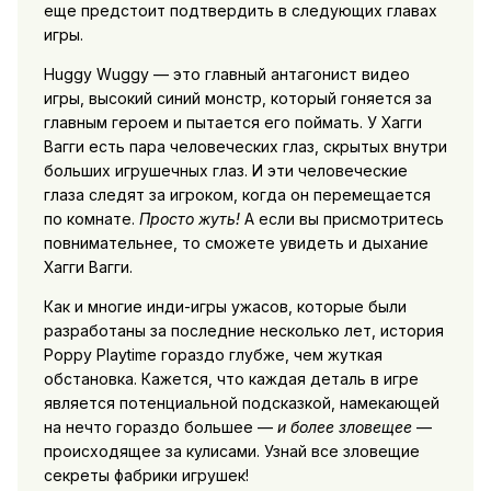
еще предстоит подтвердить в следующих главах
игры.
Huggy Wuggy — это главный антагонист видео
игры, высокий синий монстр, который гоняется за
главным героем и пытается его поймать. У Хагги
Вагги есть пара человеческих глаз, скрытых внутри
больших игрушечных глаз. И эти человеческие
глаза следят за игроком, когда он перемещается
по комнате.
Просто жуть!
А если вы присмотритесь
повнимательнее, то сможете увидеть и дыхание
Хагги Вагги.
Как и многие инди-игры ужасов, которые были
разработаны за последние несколько лет, история
Poppy Playtime гораздо глубже, чем жуткая
обстановка. Кажется, что каждая деталь в игре
является потенциальной подсказкой, намекающей
на нечто гораздо большее —
и более зловещее
—
происходящее за кулисами. Узнай все зловещие
секреты фабрики игрушек!