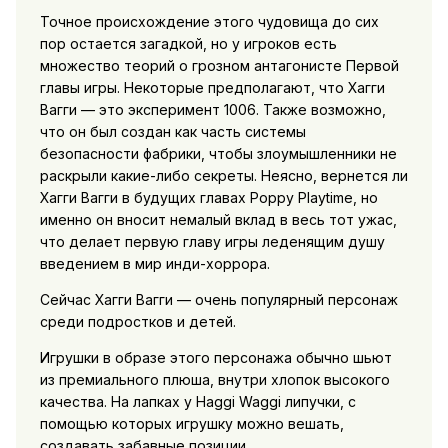
Точное происхождение этого чудовища до сих
пор остается загадкой, но у игроков есть
множество теорий о грозном антагонисте Первой
главы игры. Некоторые предполагают, что Хагги
Вагги — это эксперимент 1006. Также возможно,
что он был создан как часть системы
безопасности фабрики, чтобы злоумышленники не
раскрыли какие-либо секреты. Неясно, вернется ли
Хагги Вагги в будущих главах Poppy Playtime, но
именно он вносит немалый вклад в весь тот ужас,
что делает первую главу игры леденящим душу
введением в мир инди-хоррора.
Сейчас Хагги Вагги — очень популярный персонаж
среди подростков и детей.
Игрушки в образе этого персонажа обычно шьют
из премиального плюша, внутри хлопок высокого
качества. На лапках у Haggi Waggi липучки, с
помощью которых игрушку можно вешать,
создавать забавные позиции.