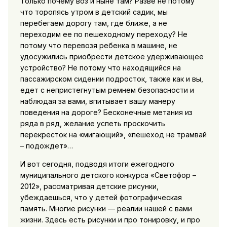
Только почему воз и ныне там? Разве не потому
что торопясь утром в детский садик, мы
перебегаем дорогу там, где ближе, а не
переходим ее по пешеходному переходу? Не
потому что перевозя ребенка в машине, не
удосужились приобрести детское удерживающее
устройство? Не потому что находящийся на
пассажирском сидении подросток, также как и вы,
едет с непристегнутым ремнем безопасности и
наблюдая за вами, впитывает вашу манеру
поведения на дороге? Бесконечные метания из
ряда в ряд, желание успеть проскочить
перекресток на «мигающий», «пешеход не трамвай
– подождет»…
И вот сегодня, подводя итоги ежегодного
муниципального детского конкурса «Светофор –
2012», рассматривая детские рисунки,
убеждаешься, что у детей фотографическая
память. Многие рисунки — реалии нашей с вами
жизни. Здесь есть рисунки и про тонировку, и про