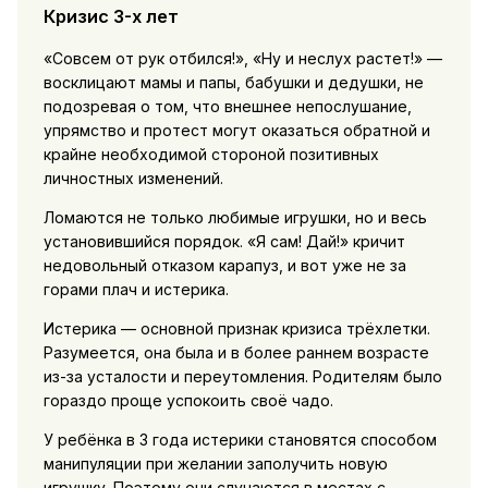
Кризис 3-х лет
«Совсем от рук отбился!», «Ну и неслух растет!» —
восклицают мамы и папы, бабушки и дедушки, не
подозревая о том, что внешнее непослушание,
упрямство и протест могут оказаться обратной и
крайне необходимой стороной позитивных
личностных изменений.
Ломаются не только любимые игрушки, но и весь
установившийся порядок. «Я сам! Дай!» кричит
недовольный отказом карапуз, и вот уже не за
горами плач и истерика.
Истерика — основной признак кризиса трёхлетки.
Разумеется, она была и в более раннем возрасте
из-за усталости и переутомления. Родителям было
гораздо проще успокоить своё чадо.
У ребёнка в 3 года истерики становятся способом
манипуляции при желании заполучить новую
игрушку. Поэтому они случаются в местах с