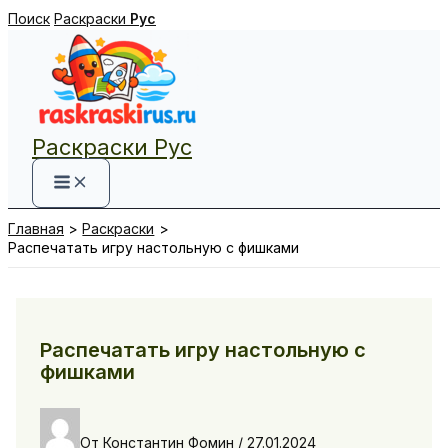
Перейти
Поиск
Раскраски
Рус
к
содержимому
Раскраски Рус
Главная
Раскраски
Распечатать игру настольную с фишками
Распечатать игру настольную с
фишками
От
Константин Фомин
/
27.01.2024