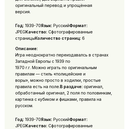
оригинальный перевод и упрощённая
версия.
Год:
1939-70
Язык:
Русский
Формат:
JPEG
Качество:
Сфотографированные
страницы
Количество страниц:
6
Описание:
Игра неоднократно переиздавалсь в странах
Западной Европы с 1939 по
1970 г.г. Можно играть по оригинальным
правилам — стиль «полицейские и
воры», можно просто в ходилки, простые
правила есть на поле.
В раздаче:
оригинал,
обработанный оригинал, 2 поля по половинкам,
картинка с кубиком и фишками, правила на
русском.
Год:
1939-70
Язык:
Русский
Формат:
JPEG
Качество:
Сфотографированные