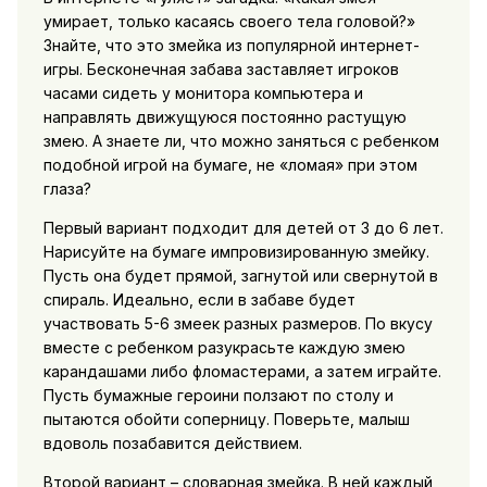
умирает, только касаясь своего тела головой?»
Знайте, что это змейка из популярной интернет-
игры. Бесконечная забава заставляет игроков
часами сидеть у монитора компьютера и
направлять движущуюся постоянно растущую
змею. А знаете ли, что можно заняться с ребенком
подобной игрой на бумаге, не «ломая» при этом
глаза?
Первый вариант подходит для детей от 3 до 6 лет.
Нарисуйте на бумаге импровизированную змейку.
Пусть она будет прямой, загнутой или свернутой в
спираль. Идеально, если в забаве будет
участвовать 5-6 змеек разных размеров. По вкусу
вместе с ребенком разукрасьте каждую змею
карандашами либо фломастерами, а затем играйте.
Пусть бумажные героини ползают по столу и
пытаются обойти соперницу. Поверьте, малыш
вдоволь позабавится действием.
Второй вариант – словарная змейка. В ней каждый