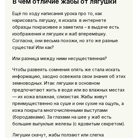
В чём отличие жабы от лягушки
Ещё по ходу написания урока про то, как
нарисовать лягушку, я искала в интернете
образцы покрасивее и заметила – в выдаче есть
изображения и лягушек и жаб вперемёшку.
Согласна, они весьма похожи, но это же разные
существа! Или как?
Или разница между ними несущественная?
Чтобы развеять сомнения опять же стала искать
информацию, заодно освежила свои знания об этих
земноводных. Итак: лягушки в основном
предпочитают жить в воде или во влажных местах
— их кожа влажная, слизистая. Жабы живут
преимущественно на суше и они сухие на ощупь, а
кожа покрыта многочисленными выступами
(бородавками). За глазами на шее у жаб есть
большие выпуклые железы (с ядовитым секретом).
Лягушки скачут, жабы ползают или слегка