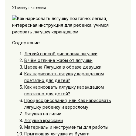
21 минут чтения
Содержание
Лёгкий способ рисования лягушки
В чём отличие жабы от лягушки
Царевна Лягушка в образе девушки
Как нарисовать лягушку карандашом
поэтапно для детей?
Как нарисовать лягушку карандашом
поэтапно для детей?
Процесс рисования, или Как нарисовать
лягушку ребенку и взрослому
Лягушка на лилии
Лягушка красками
Материалы и инструменты для работы
Прыгающая лягушка из бумаги