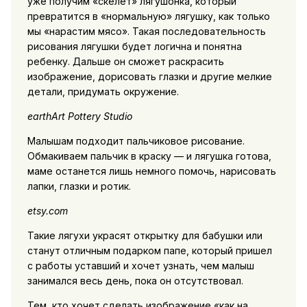
уже получим «скелет» лягушонка, который
превратится в «нормальную» лягушку, как только
мы «нарастим мясо». Такая последовательность
рисования лягушки будет логична и понятна
ребенку. Дальше он сможет раскрасить
изображение, дорисовать глазки и другие мелкие
детали, придумать окружение.
earthArt Pottery Studio
Малышам подходит пальчиковое рисование.
Обмакиваем пальчик в краску — и лягушка готова,
маме останется лишь немного помочь, нарисовать
лапки, глазки и ротик.
etsy.com
Такие лягухи украсят открытку для бабушки или
станут отличным подарком папе, который пришел
с работы уставший и хочет узнать, чем малыш
занимался весь день, пока он отсутствовал.
Тем, кто хочет сделать изображение «как на