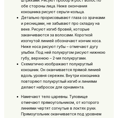
штрихами. Рисуют пробор и рост волос по
обе стороны лица. Ниже окончания
кокошника рисуют серьги-кольца.
Детально прорисовывают глаза со зрачками
и ресницами, не забывают про складку на
веке. Рисуют изгиб бровей, которые
заканчиваются за волосами. Короткой
изогнутой линией обозначают кончик носа.
Ниже носа рисуют губы – отмечают дугу
улыбки. Под ней полукругом рисуют нижнюю
губу, верхнюю – 2-мя полукругами.
Схематично изображают полукруглый
кокошник. Он оканчивается прямой линией
вдоль уровня сережек. Внутри кокошника
повторяют полукруглый изгиб и линиями
делают набросок для орнамента.
Намечают тело царевны. Туловище
отмечают прямоугольником, от которого
линиями чертят согнутые в локтях руки.
Прямоугольник оканчивается под уровнем