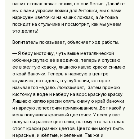
наших столах лежат ложки, но они белые. Давайте
мы с вами украсим ложки для Антошки, мы с вами
нарисуем цветочки на наших ложках, а Антошка
посидит на стульчике и посмотрит, как мы умеем
это делать!
Вопитатель показывает, объясняет ход работы.
— Я беру кисточку, чуть выше металлической
юбочки,искупаю её в водичке, теперь я опускаю
ее в желтую краску, лишнюю каплю краски снимаю
о край баночки. Теперь я нарисую в центре
кружочек, вот здесь, в углублении, которое
называется –едало.
(показывает)
. Затем промою
кисточку в воде и наберу на ворс красную краску.
Лишнюю каплю краски опять сниму о край баночки
и нарисую лепесточки примакиванием. .Вот какой у
меня получился красивый цветочек. У всех у вас
получатся разные цветочки, потому что на столах
стоят краски разных цветов. Цветочки могут быть
и красные, и жёлтые, и зелёные. Так же и