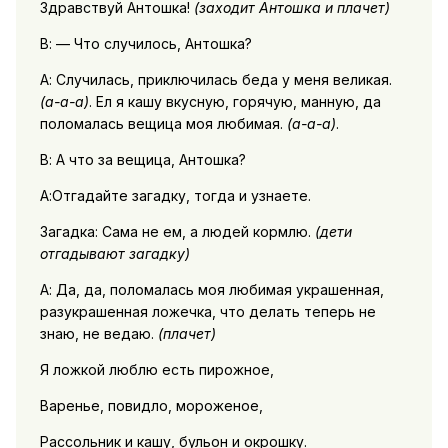
Здравствуй Антошка!
(заходит Антошка и плачет)
В: — Что случилось, Антошка?
А: Случилась, приключилась беда у меня великая.
(а-а-а)
. Ел я кашу вкусную, горячую, манную, да
поломалась вещица моя любимая.
(а-а-а)
.
В: А что за вещица, Антошка?
А:Отгадайте загадку, тогда и узнаете.
Загадка: Сама не ем, а людей кормлю.
(дети
отгадывают загадку)
А: Да, да, поломалась моя любимая украшенная,
разукрашенная ложечка, что делать теперь не
знаю, не ведаю.
(плачет)
Я ложкой люблю есть пирожное,
Варенье, повидло, мороженое,
Рассольник и кашу, бульон и окрошку.