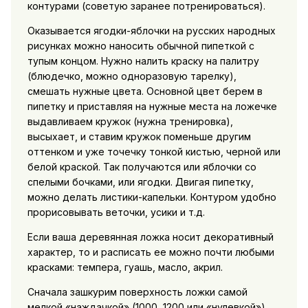
контурами (советую заранее потренироваться).
Оказывается ягодки-яблочки на русских народных
рисунках можно наносить обычной пипеткой с
тупым концом. Нужно налить краску на палитру
(блюдечко, можно одноразовую тарелку),
смешать нужные цвета. Основной цвет берем в
пипетку и приставляя на нужные места на ложечке
выдавливаем кружок (нужна тренировка),
высыхает, и ставим кружок поменьше другим
оттенком и уже точечку тонкой кистью, черной или
белой краской. Так получаются или яблочки со
спелыми бочками, или ягодки. Двигая пипетку,
можно делать листики-капельки. Контуром удобно
прорисовывать веточки, усики и т.д.
Если ваша деревянная ложка носит декоративный
характер, то и расписать ее можно почти любыми
красками: темпера, гуашь, масло, акрил.
Сначала зашкурим поверхность ложки самой
мелкой «наждачкой» (1000, 1200 или «нулевкой»),