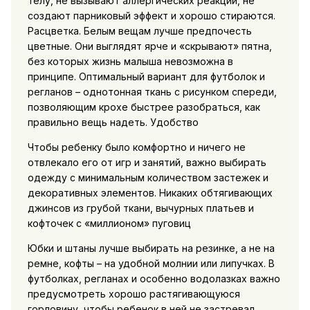
телу, не вызывают аллергических реакций, не
создают парниковый эффект и хорошо стираются.
Расцветка. Белым вещам лучше предпочесть
цветные. Они выглядят ярче и «скрывают» пятна,
без которых жизнь малыша невозможна в
принципе. Оптимальный вариант для футболок и
регланов – однотонная ткань с рисунком спереди,
позволяющим крохе быстрее разобраться, как
правильно вещь надеть. Удобство
Чтобы ребенку было комфортно и ничего не
отвлекало его от игр и занятий, важно выбирать
одежду с минимальным количеством застежек и
декоративных элементов. Никаких обтягивающих
джинсов из грубой ткани, вычурных платьев и
кофточек с «миллионом» пуговиц
Юбки и штаны лучше выбирать на резинке, а не на
ремне, кофты – на удобной молнии или липучках. В
футболках, регланах и особенно водолазках важно
предусмотреть хорошо растягивающуюся
горловину, чтобы ребенок в ней не застревал.