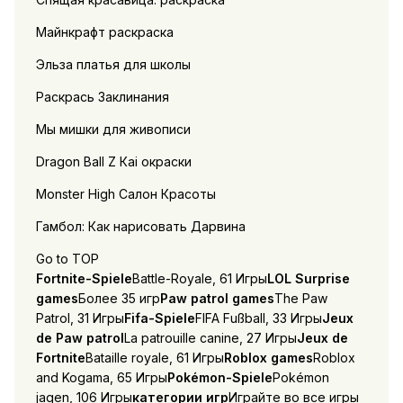
Майнкрафт раскраска
Эльза платья для школы
Раскрась Заклинания
Мы мишки для живописи
Dragon Ball Z Каi окраски
Monster High Салон Красоты
Гамбол: Как нарисовать Дарвина
Go to TOP
Fortnite-Spiele
Battle-Royale, 61 Игры
LOL Surprise
games
Более 35 игр
Paw patrol games
The Paw
Patrol, 31 Игры
Fifa-Spiele
FIFA Fußball, 33 Игры
Jeux
de Paw patrol
La patrouille canine, 27 Игры
Jeux de
Fortnite
Bataille royale, 61 Игры
Roblox games
Roblox
and Kogama, 65 Игры
Pokémon-Spiele
Pokémon
jagen, 106 Игры
категории игр
Играйте во все игры