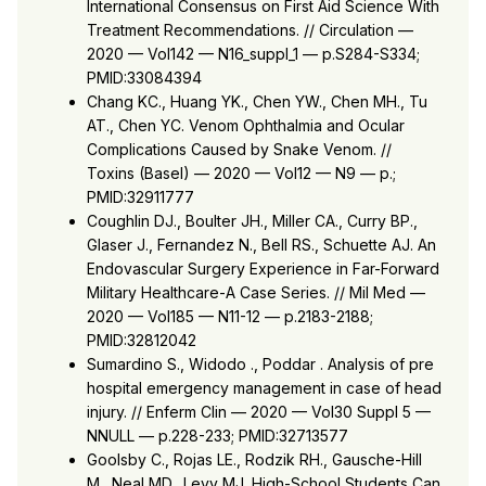
International Consensus on First Aid Science With
Treatment Recommendations. // Circulation —
2020 — Vol142 — N16_suppl_1 — p.S284-S334;
PMID:33084394
Chang KC., Huang YK., Chen YW., Chen MH., Tu
AT., Chen YC. Venom Ophthalmia and Ocular
Complications Caused by Snake Venom. //
Toxins (Basel) — 2020 — Vol12 — N9 — p.;
PMID:32911777
Coughlin DJ., Boulter JH., Miller CA., Curry BP.,
Glaser J., Fernandez N., Bell RS., Schuette AJ. An
Endovascular Surgery Experience in Far-Forward
Military Healthcare-A Case Series. // Mil Med —
2020 — Vol185 — N11-12 — p.2183-2188;
PMID:32812042
Sumardino S., Widodo ., Poddar . Analysis of pre
hospital emergency management in case of head
injury. // Enferm Clin — 2020 — Vol30 Suppl 5 —
NNULL — p.228-233; PMID:32713577
Goolsby C., Rojas LE., Rodzik RH., Gausche-Hill
M., Neal MD., Levy MJ. High-School Students Can