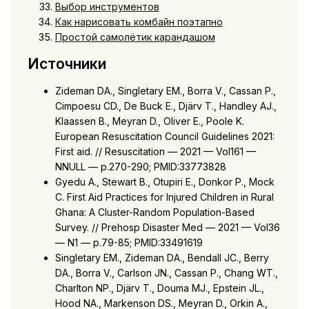
Выбор инструментов
Как нарисовать комбайн поэтапно
Простой самолётик карандашом
Источники
Zideman DA., Singletary EM., Borra V., Cassan P.,
Cimpoesu CD., De Buck E., Djärv T., Handley AJ.,
Klaassen B., Meyran D., Oliver E., Poole K.
European Resuscitation Council Guidelines 2021:
First aid. // Resuscitation — 2021 — Vol161 —
NNULL — p.270-290; PMID:33773828
Gyedu A., Stewart B., Otupiri E., Donkor P., Mock
C. First Aid Practices for Injured Children in Rural
Ghana: A Cluster-Random Population-Based
Survey. // Prehosp Disaster Med — 2021 — Vol36
— N1 — p.79-85; PMID:33491619
Singletary EM., Zideman DA., Bendall JC., Berry
DA., Borra V., Carlson JN., Cassan P., Chang WT.,
Charlton NP., Djärv T., Douma MJ., Epstein JL.,
Hood NA., Markenson DS., Meyran D., Orkin A.,