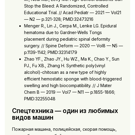
Stop the Bleed: A Randomized, Controlled
Educational Trial. // Acad Pediatr — 2021 — Vol21
— N2 — p.321-328; PMID:32473216
Menger R., Lin J., Cerpa M., Lenke LG. Epidural
hematoma due to Gardner-Wells Tongs
placement during pediatric spinal deformity
surgery. // Spine Deform — 2020 — Vol8 — N5 —
p.1139-1142; PMID:32314179
Zhao YF., Zhao JY., Hu WZ., Ma K., Chao Y., Sun
PJ., Fu XB., Zhang H. Synthetic poly(vinyl
alcohol)-chitosan as a new type of highly
efficient hemostatic sponge with blood-triggered
swelling and high biocompatibility. // J Mater
Chem B — 2019 — Vol7 — N11 — p.1855-1866;
PMID:32255048
Спецтехника — один из любимых
видов машин
Пожарная машина, полицейская, скорая помощь,