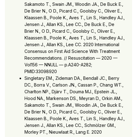
Sakamoto T., Swain JM., Woodin JA., De Buck E.,
De Brier N., O D., Picard C., Goolsby C., Oliver E.,
Klaassen B., Poole K., Aves T., Lin S., Handley AJ.,
Jensen J., Allan KS., Lee CC., De Buck E., De
Brier N., O D., Picard C., Goolsby C., Oliver E.,
Klaassen B., Poole K., Aves T., Lin S., Handley AJ.,
Jensen J., Allan KS., Lee CC. 2020 International
Consensus on First Aid Science With Treatment
Recommendations. // Resuscitation — 2020 —
Vol156 — NNULL — p.A240-A282;
PMID:33098920
Singletary EM., Zideman DA., Bendall JC., Berry
DC., Borra V., Carlson JN., Cassan P., Chang WT.,
Charlton NP., Djärv T., Douma MJ., Epstein JL.,
Hood NA., Markenson DS., Meyran D., Orkin AM.,
Sakamoto T., Swain JM., Woodin JA., De Buck E.,
De Brier N., O D., Picard C., Goolsby C., Oliver E.,
Klaassen B., Poole K., Aves T., Lin S., Handley AJ.,
Jensen J., Allan KS., Lee CC., Schmölzer GM.,
Morley PT., Nieuwlaat R., Lang E. 2020