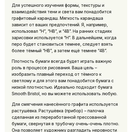
Для успешного изучения формы, текстуры и
взаимодействия тени и света вам понадобится
графитовый карандаш. Мягкость карандаша
зависит от ваших предпочтений. Я, например,
использовал “H”, “HB”, и “4B”. На ранних стадиях
зарисовки используется “H”. В дальнейшем, когда
перо будет становиться темнее, следует взять
более тёмный “HB”, а затем ещё темнее “4B”.
Плотность бумаги всегда будет играть важную
роль в процессе рисования. Ваша цель –
изобразить плавный переход от тёмного к
светлому и для этого вам понадобится бумага с
низкой плотностью. Идеально подходит бумага
Smooth Bristol, но вы можете использовать любую.
Для смягчения нанесённого графита используется
растушёвка. Растушёвка (прибор) – палочка
сделанная из переработанной прессованной
бумаги, свернутая в трубочку очень-очень плотно.
Она позволяет художнику разгладить неровности