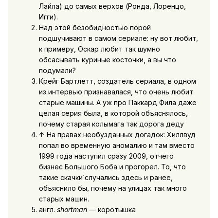
Лайла) до самых верхов (Ронда, Лоренцо,
Игги).
Над этой безобидностью порой
подшучивают в самом сериале: ну вот любит,
к примеру, Оскар любит так шумно
обсасывать куриные косточки, а вы что
подумали?
Крейг Бартлетт, создатель сериала, в одном
из интервью признавалася, что очень любит
старые машины. А уж про Паккард Фила даже
целая серия была, в которой объяснялось,
почему старая колымага так дорога деду
↑ На правах необузданных догадок: Хиллвуд
попал во временную аномалию и там вместо
1999 года наступил сразу 2009, отчего
бизнес Большого Боба и прогорел. То, что
такие скачки́ случались здесь и ранее,
объяснило бы, почему на улицах так много
старых машин.
англ.
shortman
— коротышка