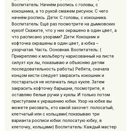
Воспитатель: Начнём роспись с головы, с
кокошника, а то рукой смажем рисунок. С чего
начнём роспись. Дети: С головы, с кокошника.
Воспитатель: Ещё раз посмотрите на дымковских
кукол! Скажите, что у них окрашено в один цвет, а
что расписано узорами? Дети: Кокошник и
кофточка окрашены в один цвет, а юбка –
узорчатая. Часть. Основная. Воспитатель: (
Прикрепляю к мольберту нарисованный на листе
силуэт кук лы, показываю и объясняю детям
последовательность работы) Ребята, сначала
концом кисти следует закрасить кокошник и
постараться не испачкать лицо кукле. Затем
закрасить кофточку барышни, посмотрите, я
оставляю белые ручки у куклы. И только потом
приступаем к украшению юбки. Узор на юбке вы
можете рисовать, кто какой захочет: полосатый,
клетчатый или с кольцами( показываю три
варианта росписи юбки: полосатую юбку, в
клеточку, кольцами) Воспитатель: Каждый мастер