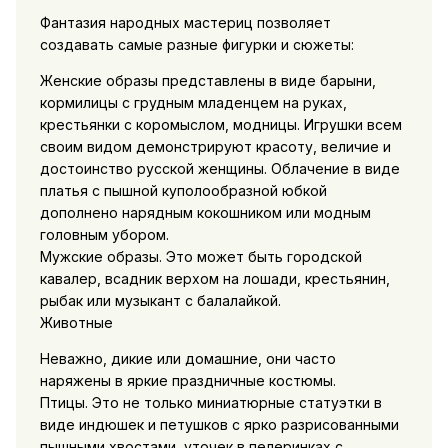
Фантазия народных мастериц позволяет
создавать самые разные фигурки и сюжеты:
Женские образы представлены в виде барыни,
кормилицы с грудным младенцем на руках,
крестьянки с коромыслом, модницы. Игрушки всем
своим видом демонстрируют красоту, величие и
достоинство русской женщины. Облачение в виде
платья с пышной куполообразной юбкой
дополнено нарядным кокошником или модным
головным убором.
Мужские образы. Это может быть городской
кавалер, всадник верхом на лошади, крестьянин,
рыбак или музыкант с балалайкой.
Животные
Неважно, дикие или домашние, они часто
наряжены в яркие праздничные костюмы.
Птицы. Это не только миниатюрные статуэтки в
виде индюшек и петушков с ярко разрисованными
пышными хвостами, уточек в пелеринках с