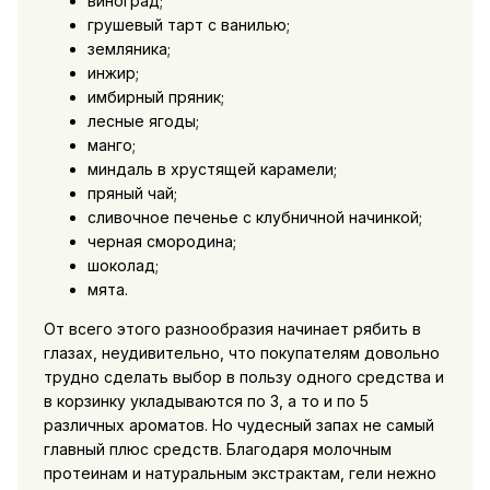
виноград;
грушевый тарт с ванилью;
земляника;
инжир;
имбирный пряник;
лесные ягоды;
манго;
миндаль в хрустящей карамели;
пряный чай;
сливочное печенье с клубничной начинкой;
черная смородина;
шоколад;
мята.
От всего этого разнообразия начинает рябить в
глазах, неудивительно, что покупателям довольно
трудно сделать выбор в пользу одного средства и
в корзинку укладываются по 3, а то и по 5
различных ароматов. Но чудесный запах не самый
главный плюс средств. Благодаря молочным
протеинам и натуральным экстрактам, гели нежно