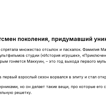
тсмен поколения, придумавший уни
х, спрятала множество отсылок и пасхалок. Фамилия Ма
льтфильмов студии («История игрушек», «Приключен
рым гоняется Маккуин, – это год выхода первого муль
 первый взрослый сезон ворвался в элиту и стал отк
рниками, но он делает такие вещи, про которые его 
ельную решетку.