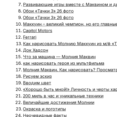
Развивающие игры вместе с Маквином и д
Обои «Тачки 3» 26 фото
Обои «Тачки 3» 26 фото
Маккуин – великий чемпион, но его главны
Capitol Motors
Ferrari
Как нарисовать Молнию Маккуин из м/ф «
Док Хадсон
Что за машина — Молния Маквин
как нарисовать героя из мультфильма
Молния Маквин. Как нарисовать? Просмат
Рисуем эскиз
Вводим цвет
«Хорошо быть мной!» Личность и черты ха
200 миль в час и уникальные техники
Величайшие достижения Молнии
Окраска и логотипы
Неочевидные факты