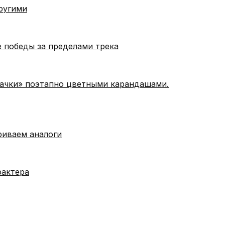
ругими
е победы за пределами трека
Тачки» поэтапно цветными карандашами.
риваем аналоги
рактера