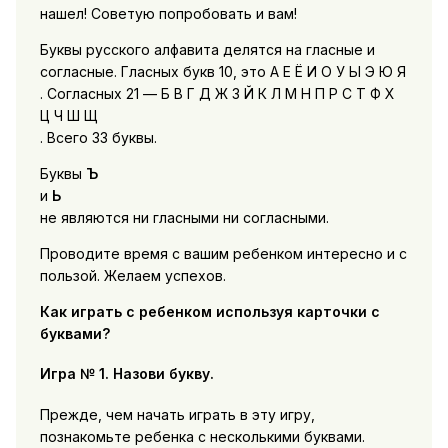
нашел! Советую попробовать и вам!
Буквы русского алфавита делятся на гласные и
согласные. Гласных букв 10, это А Е Ё И О У Ы Э Ю Я
. Согласных 21 — Б В Г Д Ж З Й К Л М Н П Р С Т Ф Х
Ц Ч Ш Щ
. Всего 33 буквы.
Буквы
Ъ
и
Ь
не являются ни гласными ни согласными.
Проводите время с вашим ребенком интересно и с
пользой. Желаем успехов.
Как играть с ребенком используя карточки с
буквами?
Игра № 1. Назови букву.
Прежде, чем начать играть в эту игру,
познакомьте ребенка с несколькими буквами.