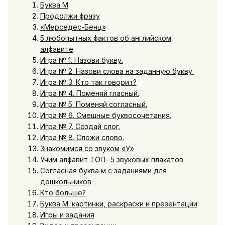
Буква М
Продолжи фразу
«Мерседес-Бенц»
5 любопытных фактов об английском
алфавите
Игра № 1. Назови букву.
Игра № 2. Назови слова на заданную букву.
Игра № 3. Кто так говорит?
Игра № 4. Поменяй гласный.
Игра № 5. Поменяй согласный.
Игра № 6. Смешные буквосочетания.
Игра № 7. Создай слог.
Игра № 8. Сложи слово.
Знакомимся со звуком «У»
Учим алфавит ТОП- 5 звуковых плакатов
Согласная буква м с заданиями для
дошкольников
Кто больше?
Буква М: картинки, раскраски и презентации
Игры и задания