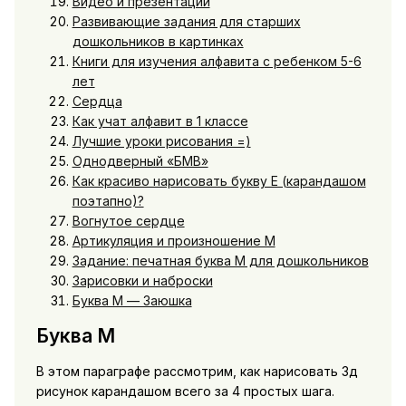
Видео и презентации
Развивающие задания для старших
дошкольников в картинках
Книги для изучения алфавита с ребенком 5-6
лет
Сердца
Как учат алфавит в 1 классе
Лучшие уроки рисования =)
Однодверный «БМВ»
Как красиво нарисовать букву Е (карандашом
поэтапно)?
Вогнутое сердце
Артикуляция и произношение М
Задание: печатная буква М для дошкольников
Зарисовки и наброски
Буква М — Заюшка
Буква М
В этом параграфе рассмотрим, как нарисовать 3д
рисунок карандашом всего за 4 простых шага.