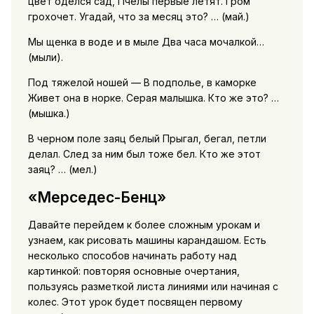
цвет оделся сад, Пчелы первые летят. Гром
грохочет. Угадай, что за месяц это? … (май.)
Мы щенка в воде и в мыле Два часа мочалкой…
(мыли).
Под тяжелой ношей — В подполье, в каморке
Живет она в норке. Серая малышка. Кто же это? …
(мышка.)
В черном поле заяц белый Прыгал, бегал, петли
делал. След за ним был тоже бел. Кто же этот
заяц? … (мел.)
«Мерседес-Бенц»
Давайте перейдем к более сложным урокам и
узнаем, как рисовать машины карандашом. Есть
несколько способов начинать работу над
картинкой: повторяя основные очертания,
пользуясь разметкой листа линиями или начиная с
колес. Этот урок будет посвящен первому