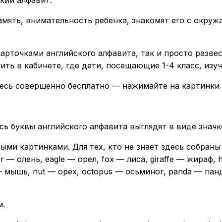
амять, внимательность ребенка, знакомят его с окру
арточками английского алфавита, так и просто разве
ть в кабинете, где дети, посещающие 1-4 класс, изу
есь совершенно бесплатно — нажимайте на картинки 
сь буквы английского алфавита выглядят в виде зна
ыми картинками. Для тех, кто не знает здесь собраны
r — олень, eagle — орел, fox — лиса, giraffe — жираф
 мышь, nut — орех, octopus — осьминог, panda — панд
м.