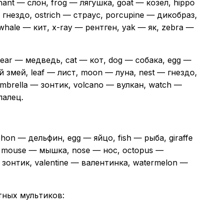
ant — слон, frog — лягушка, goat — козел, hippo
 гнездо, ostrich — страус, porcupine — дикобраз,
 whale — кит, x-ray — рентген, yak — як, zebra —
ar — медведь, cat — кот, dog — собака, egg —
й змей, leaf — лист, moon — луна, nest — гнездо,
umbrella — зонтик, volcano — вулкан, watch —
палец.
on — дельфин, egg — яйцо, fish — рыба, giraffe
, mouse — мышка, nose — нос, octopus —
— зонтик, valentine — валентинка, watermelon —
тных мультиков: