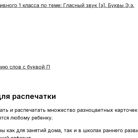
вного 1 класса по теме: Гласный звук [э]. Буквы Э,э.
нию слов с буквой П
для распечатки
ать и распечатать множество разноцветных карточек 
ятся любому ребенку.
 как для занятий дома, так и в школах раннего разви
ский алфавит.