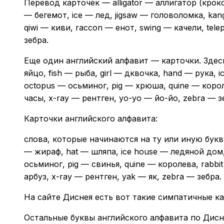
Перевод карточек — alligator — аллигатор (кроко
— бегемот, ice — лед, jigsaw — головоломка, kan
qiwi — киви, raccon — енот, swing — качели, tele
зебра.
Еще один английский алфавит — карточки. Здесь
яйцо, fish — рыба, girl — дквочка, hand — рука,
octopus — осьминог, pig — хрюша, quine — короле
часы, x-ray — рентген, yo-yo — йо-йо, zebra — з
Карточки английского алфавита:
слова, которые начинаются на ту или иную букву
— жираф, hat — шляпа, ice house — ледяной дом
осьминог, pig — свинья, quine — королева, rabbi
арбуз, x-ray — рентген, yak — як, zebra — зебра.
На сайте Диснея есть вот такие симпатичные к
Остальные буквы английского алфавита по Дисн