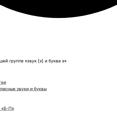
тки
гласные звуки и буквы
 «Б-П»