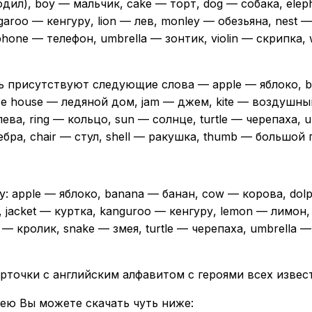
дил), boy — мальчик, cake — торт, dog — собака, eleph
garoo — кенгуру, lion — лев, monley — обезьяна, nest —
phone — телефон, umbrella — зонтик, violin — скрипка,
 присутствуют следующие слова — apple — яблоко, be
 ice house — ледяной дом, jam — джем, kite — воздушны
ва, ring — кольцо, sun — солнце, turtle — черепаха, 
ебра, chair — стул, shell — ракушка, thumb — большой 
: apple — яблоко, banana — банан, cow — корова, dolph
, jacket — куртка, kanguroo — кенгуру, lemon — лимон
t — кролик, snake — змея, turtle — черепаха, umbrella 
арточки с английским алфавитом с героями всех извес
ею Вы можете скачать чуть ниже: