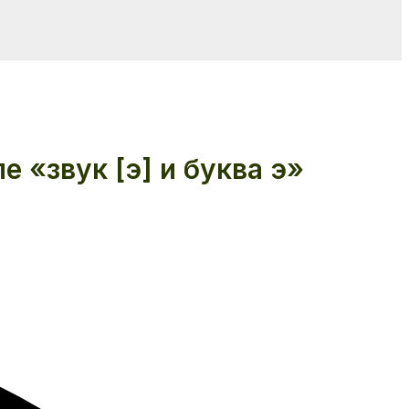
 «звук [э] и буква э»