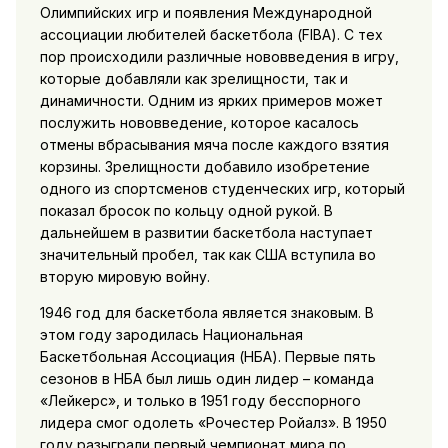
Олимпийских игр и появления Международной
ассоциации любителей баскетбола (FIBA). С тех
пор происходили различные нововведения в игру,
которые добавляли как зрелищности, так и
динамичности. Одним из ярких примеров может
послужить нововведение, которое касалось
отмены вбрасывания мяча после каждого взятия
корзины. Зрелищности добавило изобретение
одного из спортсменов студенческих игр, который
показал бросок по кольцу одной рукой. В
дальнейшем в развитии баскетбола наступает
значительный пробел, так как США вступила во
вторую мировую войну.
1946 год для баскетбола является знаковым. В
этом году зародилась Национальная
Баскетбольная Ассоциация (НБА). Первые пять
сезонов в НБА был лишь один лидер – команда
«Лейкерс», и только в 1951 году бесспорного
лидера смог одолеть «Рочестер Ройалз». В 1950
году разыграли первый чемпионат мира по