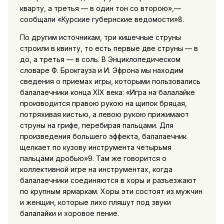
кварту, а третья — в один тон со второю»,—
сообщали «Курские губернские ведомости»8.
По другим источникам, три кишечные струны
строили в квинту, то есть первые две струны — в
до, а третья — в соль. В Энциклопедическом
словаре Ф. Брокгауза и И. Эфрона мы находим
сведения о приемах игры, которыми пользовались
балалаечники конца XIX века: «Игра на балалайке
производится правою рукою на щипок бряцая,
потряхивая кистью, а левою рукою прижимают
струны на грифе, перебирая пальцами. Для
произведения большего эффекта, балалаечник
щелкает по кузову инструмента четырьмя
пальцами дробью»9. Там же говорится о
коллективной игре на инструментах, когда
балалаечники соединяются в хоры и разъезжают
по крупным ярмаркам. Хоры эти состоят из мужчин
и женщин, которые лихо пляшут под звуки
балалайки и хоровое пение.