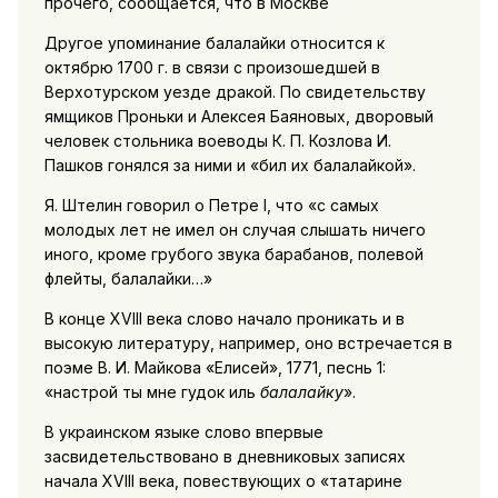
прочего, сообщается, что в Москве
Другое упоминание балалайки относится к
октябрю 1700 г. в связи с произошедшей в
Верхотурском уезде дракой. По свидетельству
ямщиков Проньки и Алексея Баяновых, дворовый
человек стольника воеводы К. П. Козлова И.
Пашков гонялся за ними и «бил их балалайкой».
Я. Штелин говорил о Петре I, что «с самых
молодых лет не имел он случая слышать ничего
иного, кроме грубого звука барабанов, полевой
флейты, балалайки…»
В конце XVIII века слово начало проникать и в
высокую литературу, например, оно встречается в
поэме В. И. Майкова «Елисей», 1771, песнь 1:
«настрой ты мне гудок иль
балалайку
».
В украинском языке слово впервые
засвидетельствовано в дневниковых записях
начала XVIII века, повествующих о «татарине