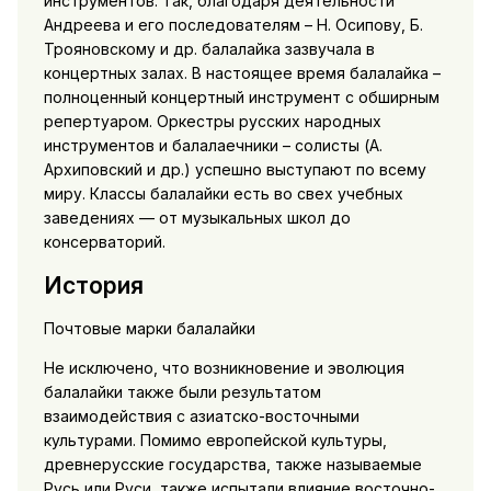
инструментов. Так, благодаря деятельности
Андреева и его последователям – Н. Осипову, Б.
Трояновскому и др. балалайка зазвучала в
концертных залах. В настоящее время балалайка –
полноценный концертный инструмент с обширным
репертуаром. Оркестры русских народных
инструментов и балалаечники – солисты (А.
Архиповский и др.) успешно выступают по всему
миру. Классы балалайки есть во свех учебных
заведениях — от музыкальных школ до
консерваторий.
История
Почтовые марки балалайки
Не исключено, что возникновение и эволюция
балалайки также были результатом
взаимодействия с азиатско-восточными
культурами. Помимо европейской культуры,
древнерусские государства, также называемые
Русь или Руси, также испытали влияние восточно-