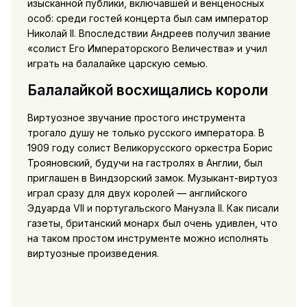
изысканной публики, включавшей и венценосных
особ: среди гостей концерта был сам император
Николай II. Впоследствии Андреев получил звание
«солист Его Императорского Величества» и учил
играть на балалайке царскую семью.
Балалайкой восхищались короли
Виртуозное звучание простого инструмента
трогало душу не только русского императора. В
1909 году солист Великорусского оркестра Борис
Трояновский, будучи на гастролях в Англии, был
приглашен в Виндзорский замок. Музыкант-виртуоз
играл сразу для двух королей — английского
Эдуарда VII и португальского Мануэла II. Как писали
газеты, британский монарх был очень удивлен, что
на таком простом инструменте можно исполнять
виртуозные произведения.