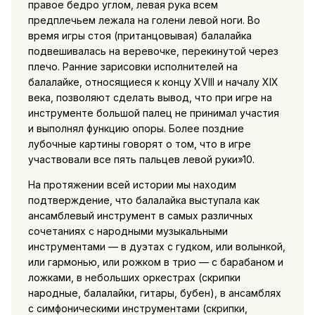
правое бедро углом, левая рука всем
предплечьем лежала на голени левой ноги. Во
время игры стоя (пританцовывая) балалайка
подвешивалась на веревочке, перекинутой через
плечо. Ранние зарисовки исполнителей на
балалайке, относящиеся к концу XVIII и началу XIX
века, позволяют сделать вывод, что при игре на
инструменте большой палец не принимал участия
и выполнял функцию опоры. Более поздние
лубочные картины говорят о том, что в игре
участвовали все пять пальцев левой руки»10.
На протяжении всей истории мы находим
подтверждение, что балалайка выступала как
ансамблевый инструмент в самых различных
сочетаниях с народными музыкальными
инструментами — в дуэтах с гудком, или волынкой,
или гармонью, или рожком в трио — с барабаном и
ложками, в небольших оркестрах (скрипки
народные, балалайки, гитары, бубен), в ансамблях
с симфоническими инструментами (скрипки,