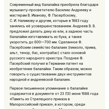
Современный вид балалайка приобрела благодаря
музыканту-просветителю Василию Андрееву и
мастерам В. Иванову, Ф. Пасербскому,
С. И. Налимову и другим, которые в 1883 году
занялись её усовершенствованием. Андреев В. В.
предложил делать деку из ели, а заднюю часть
балалайки изготавливать из бука, а также
укоротить до 600—700 мм. Сделанное Ф.
Пасербским семейство балалаек (пикколо, прима,
альт, тенор, бас, контрабас) стало основой
русского народного оркестра. Позднее Ф.
Пасербский получил в Германии патент на
изобретение балалайки. Таким образом, можно
говорить о существовании двух инструментов:
народной и андреевской балалаек.
Первое письменное упоминание о балалайке
содержится в документе от 23 (13) июня 1688 года
«Память из Стрелецкого приказа в
Малороссийский приказ», в котором, среди