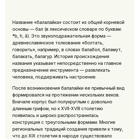
Название «балалайка» состоит из общей корневой
основы — бал (в лексическом словаре по буквам:
*b, h, ā). Это звукоподражательная форма —
древнеславянское толкование «болтать,
говорить», например, в словах балабол, баламут,
балакать, балагур. История происхождения
названия указывает непосредственно на главное
предназначение инструмента — развлекать
человека, поддерживать настроение.
После возникновения балалайки ее привычный вид
формировался на протяжении нескольких веков.
Вначале корпус был полукруглым с довольно
длинным грифом, но к XVII-XVIII столетию
появилась и широко распространилась
конструкция с треугольными формами. Многие
региональных традиций создания привели к тому,
что до XIX столетия в народе существовало