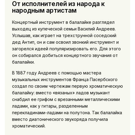
От исполнителей из народа к
народным артистам
Концертный инструмент в балалайке разглядел
выходец из купеческой семьи Василий Андреев.
Услышав, как играет на трехструнной соседский
дед Антип, он и сам освоил звонкий инструмент и
загорелся идеей популяризировать его. Для этого
он собирался добиться концертного звучания от
балалайки.
В 1887 году Андреев с помощью мастера
музыкальных инструментов Франца Пасербского
создал по своим чертежам первую хроматическую
балалайку: вместо «вязаных» ладов музыкант
снабдил ее грифом с врезанными металлическими
ладами, как у гитары, разделенным
перекладинами-ладами на полутона. Так балалайка
вместо диатонического звукоряда получила
хроматический.