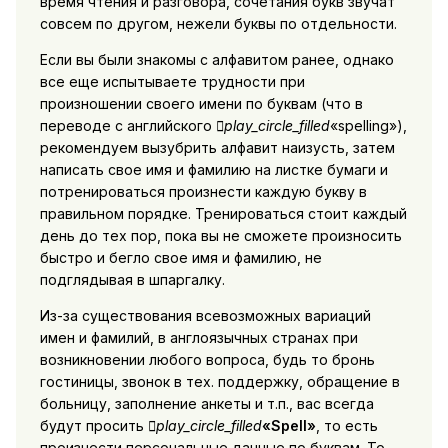
время чтения и разговора, сочетания букв звучат
совсем по другом, нежели буквы по отдельности.
Если вы были знакомы с алфавитом ранее, однако
все еще испытываете трудности при
произношении своего имени по буквам (что в
переводе с английского
play_circle_filled
«spelling»),
рекомендуем вызубрить алфавит наизусть, затем
написать свое имя и фамилию на листке бумаги и
потренироваться произнести каждую букву в
правильном порядке. Тренироваться стоит каждый
день до тех пор, пока вы не сможете произносить
быстро и бегло свое имя и фамилию, не
подглядывая в шпаргалку.
Из-за существования всевозможных вариаций
имен и фамилий, в англоязычных странах при
возникновении любого вопроса, будь то бронь
гостиницы, звонок в тех. поддержку, обращение в
больницу, заполнение анкеты и т.п., вас всегда
будут просить
play_circle_filled
«Spell»
, то есть
произнести персональные данные по буквам. То