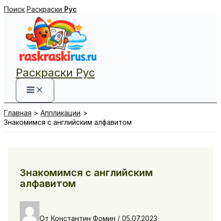
Перейти
Поиск
Раскраски
Рус
к
содержимому
Раскраски Рус
Главная
Аппликации
Знакомимся с английским алфавитом
Знакомимся с английским
алфавитом
От
Константин Фомин
/
05.07.2023