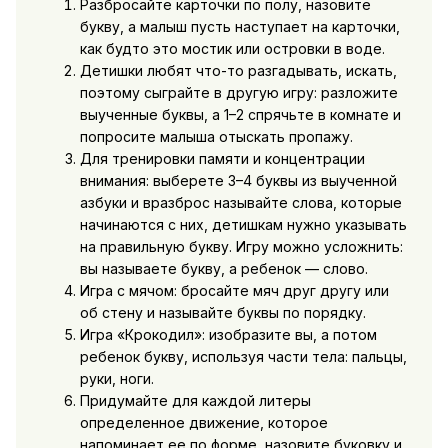
Разбросайте карточки по полу, назовите
букву, а малыш пусть наступает на карточки,
как будто это мостик или островки в воде.
Детишки любят что-то разгадывать, искать,
поэтому сыграйте в другую игру: разложите
выученные буквы, а 1–2 спрячьте в комнате и
попросите малыша отыскать пропажу.
Для тренировки памяти и концентрации
внимания: выберете 3–4 буквы из выученной
азбуки и вразброс называйте слова, которые
начинаются с них, детишкам нужно указывать
на правильную букву. Игру можно усложнить:
вы называете букву, а ребенок — слово.
Игра с мячом: бросайте мяч друг другу или
об стену и называйте буквы по порядку.
Игра «Крокодил»: изобразите вы, а потом
ребенок букву, используя части тела: пальцы,
руки, ноги.
Придумайте для каждой литеры
определенное движение, которое
напоминает ее по форме, назовите буковку и