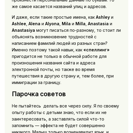
же самое касается названий улиц и адресов.
И даже, если такие простые имена, как
Ashley
и
Ashlee
,
Alena
и
Alyona
,
Mila
и
Milla
,
Anastasia
и
Anastasiya
могут писаться по-разному, то стоит ли
объяснять возникновение трудностей с
написанием фамилий людей из разных стран?
Именно поэтому такой навык, как
«спеллинг»
пригодится не только в обычной работе для
произношения названия сайта и адреса
электронной почты, но также во время
путешествия в другую страну и, тем более, при
иммиграции за границу.
Парочка советов
Не пытайтесь делать все через силу. Я по своему
опыту работы с детьми знаю, что если их не
заинтересовать, а заставлять силой что-то
запомнить — эффекта не будет совершенно
никакого. Малыш только возненавидит язык, и