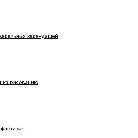
кварельных карандашей
енка рисованию
 фантазию