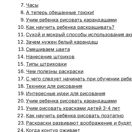
Часы
А теперь обещанные трюки!
Учим ребенка рисовать карандашами
Как научить ребенка раскрашивать?
Сухой и мокрый способы использования а
Зачем нужен белый карандаш
Смешиваем цвета
Нанесение штрихов
Типы штриховки
Чем полезны раскраски
С чего следует начинать при обучении реб
Техники для рисования
Интересные идеи для рисования
Учим ребенка рисовать карандашами
Учим рисовать красками детей 3-4 лет
Как научить ребёнка рисовать поэтапно
Раскраски развивают воображение и будят
Когда контур оживает