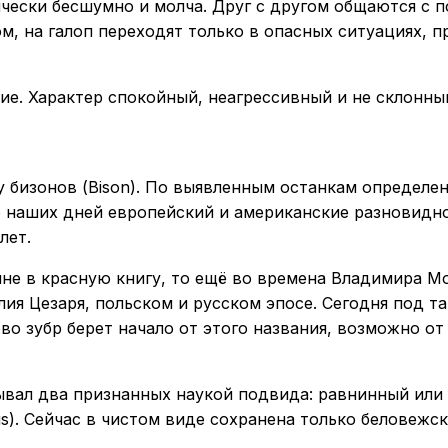
ически бесшумно и молча. Друг с другом общаются с
, на галоп переходят только в опасных ситуациях, пр
ние. Характер спокойный, неагрессивный и не склонны
у бизонов (Bison). По выявленным останкам определен
 наших дней европейский и американские разновидно
лет.
ыне в красную книгу, то ещё во времена Владимира М
ия Цезаря, польском и русском эпосе. Сегодня под т
о зубр берет начало от этого названия, возможно от
вал два признанных наукой подвида: равнинный или н
cus). Сейчас в чистом виде сохранена только беловежс