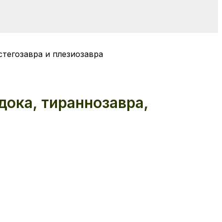
стегозавра и плезиозавра
дока, тираннозавра,