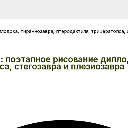
лодока, тираннозавра, птеродактиля, трицератопса, 
: поэтапное рисование дипло
са, стегозавра и плезиозавра