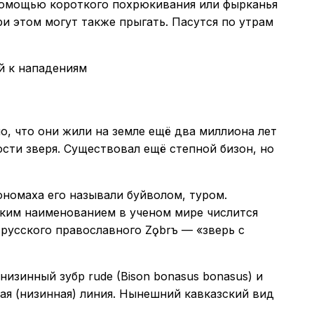
 помощью короткого похрюкивания или фырканья
и этом могут также прыгать. Пасутся по утрам
й к нападениям
о, что они жили на земле ещё два миллиона лет
сти зверя. Существовал ещё степной бизон, но
ономаха его называли буйволом, туром.
аким наименованием в ученом мире числится
 русского православного Zǫbrъ — «зверь с
изинный зубр rude (Bison bonasus bonasus) и
кая (низинная) линия. Нынешний кавказский вид