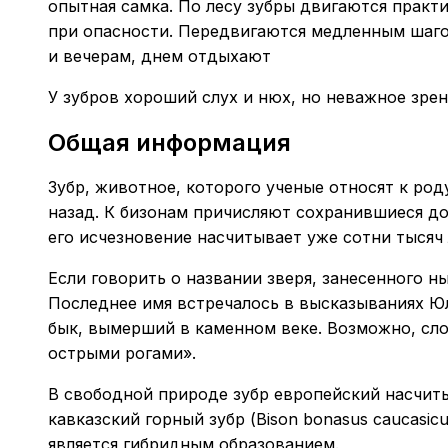
опытная самка. По лесу зубры двигаются практ
при опасности. Передвигаются медленным шагом
и вечерам, днем отдыхают
У зубров хороший слух и нюх, но неважное зре
Общая информация
Зубр, животное, которого ученые относят к род
назад. К бизонам причисляют сохранившиеся до
его исчезновение насчитывает уже сотни тысяч 
Если говорить о названии зверя, занесенного н
Последнее имя встречалось в высказываниях Юл
бык, вымерший в каменном веке. Возможно, слов
острыми рогами».
В свободной природе зубр европейский насчиты
кавказский горный зубр (Bison bonasus caucasi
является гибридным образованием.