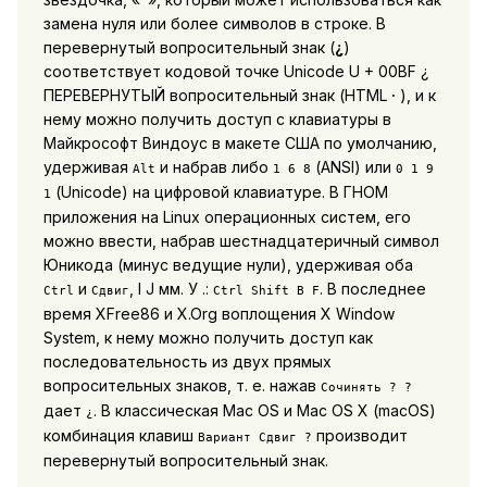
замена нуля или более символов в строке. В
перевернутый вопросительный знак (
¿
)
соответствует кодовой точке Unicode U + 00BF ¿
ПЕРЕВЕРНУТЫЙ вопросительный знак (HTML
·
), и к
нему можно получить доступ с клавиатуры в
Майкрософт Виндоус в макете США по умолчанию,
удерживая
и набрав либо
(ANSI) или
Alt
1 6 8
0 1 9
(Unicode) на цифровой клавиатуре. В ГНОМ
1
приложения на Linux операционных систем, его
можно ввести, набрав шестнадцатеричный символ
Юникода (минус ведущие нули), удерживая оба
и
, I J мм. У .:
. В последнее
Ctrl
Сдвиг
Ctrl Shift B F
время XFree86 и X.Org воплощения X Window
System, к нему можно получить доступ как
последовательность из двух прямых
вопросительных знаков, т. е. нажав
Сочинять
? ?
дает
. В классическая Mac OS и Mac OS X (macOS)
¿
комбинация клавиш
производит
Вариант
Сдвиг ?
перевернутый вопросительный знак.