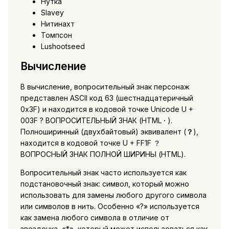
Нутка
Slavey
Нитинахт
Томпсон
Lushootseed
Вычисление
В вычисление, вопросительный знак персонаж
представлен ASCII код 63 (шестнадцатеричный
0x3F) и находится в кодовой точке Unicode U +
003F ? ВОПРОСИТЕЛЬНЫЙ ЗНАК (HTML
·
).
Полноширинный (двухбайтовый) эквивалент (
？
),
находится в кодовой точке U + FF1F ？
ВОПРОСНЫЙ ЗНАК ПОЛНОЙ ШИРИНЫ (HTML).
Вопросительный знак часто используется как
подстановочный знак: символ, который можно
использовать для замены любого другого символа
или символов в нить. Особенно «?» используется
как замена любого символа в отличие от
звездочка, «*», который может использоваться как