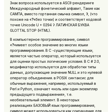
Знак вопроса используется в ASCII-рендеринге
Международный фонетический алфавит, Такие как
САМПА, вместо гортанная смычка символ,
ʔ
, (что
похоже на «
?
«без точки) и соответствует кодовой
точке Unicode U + 0294 ʔ ЛАТИНСКАЯ БУКВА
GLOTTAL STOP (HTML).
В компьютерное программирование, символ
«
?
«имеет особое значение во многих языки
программирования. В C -существующие языки,
является частью оператор, который используется
для оценки простых логические условия. В C # 2.0,
модификатор используется для обработки типы
данных, допускающие значение NULL и это нулевой
оператор объединения. в POSIX синтаксис для
обычные выражения, например, используемый в
Perl и Python, означает «ноль или один экземпляр
предыдущего подвыражения», т.е.
необязательный элемент. В некоторых
реализациях БАЗОВЫЙ язык программирования,
символ может использоваться как сокращение для