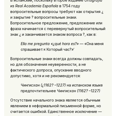
В испанский, поскольку второе издание
Ortografía
из
Real Academia Española
в 1754 году
вопросительные вопросы требуют как открытия ¿
и закрытие ? вопросительные знаки.
Вопросительное предложение, предложение или
фраза начинается с перевернутый вопросительный
знак ¿ и заканчивается знаком вопроса ?, как в:
Ella me pregunta «¿qué hora es?»
— «Она меня
спрашивает:« Который час?»‘
Вопросительные знаки всегда должны совпадать,
но для обозначения неуверенности, а не
фактического допроса, опускание вводного
допустимо, хотя и не рекомендуется:
Чингисхан (¿1162? –1227)
на испанском языке
предпочтительнее
Чингисхан (1162? –1227)
Отсутствие начального знака является обычным
явлением в неформальной письменной форме, но
считается ошибкой. Единственное исключение —