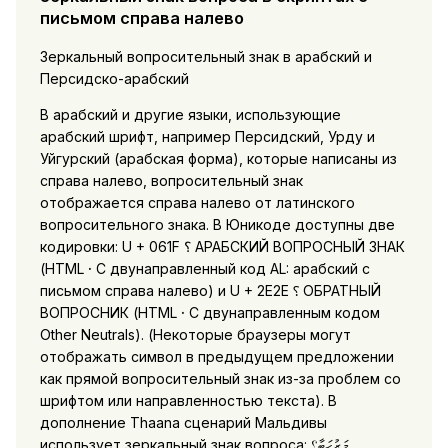
письмом справа налево
Зеркальный вопросительный знак в арабский и
Персидско-арабский
В арабский и другие языки, использующие
арабский шрифт, например Персидский, Урду и
Уйгурский (арабская форма), которые написаны из
справа налево, вопросительный знак
отображается справа налево от латинского
вопросительного знака. В Юникоде доступны две
кодировки: U + 061F ؟ АРАБСКИЙ ВОПРОСНЫЙ ЗНАК
(HTML
·
С двунаправленный код AL: арабский с
письмом справа налево) и U + 2E2E ⸮ ОБРАТНЫЙ
ВОПРОСНИК (HTML
·
С двунаправленным кодом
Other Neutrals). (Некоторые браузеры могут
отображать символ в предыдущем предложении
как прямой вопросительный знак из-за проблем со
шрифтом или направленностью текста). В
дополнение Thaana сценарий Мальдивы
использует зеркальный знак вопроса: މަރުހަބާ؟