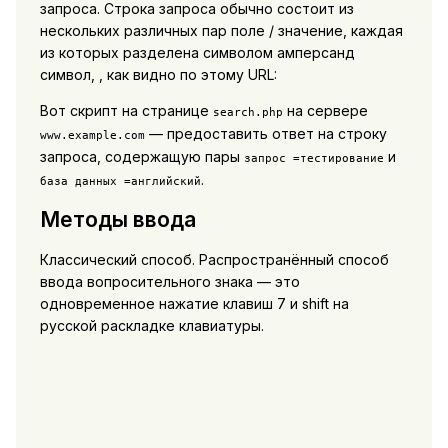
запроса. Строка запроса обычно состоит из
нескольких различных пар поле / значение, каждая
из которых разделена символом амперсанд
символ, , как видно по этому URL:
Вот скрипт на странице
на сервере
search.php
— предоставить ответ на строку
www.example.com
запроса, содержащую пары
и
запрос =
тестирование
.
база данных =
английский
Методы ввода
Классический способ. Распространённый способ
ввода вопросительного знака — это
одновременное нажатие клавиш 7 и shift на
русской раскладке клавиатуры.