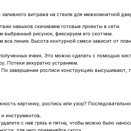
заливного витража на стекле для межкомнатной две
твии навыков скачиваем готовые проекты в сети.
м выбранный рисунок, фиксируем его скотчем.
 все линии. Высота контурной смеси зависит от план
полученных ячеек. Это можно сделать с помощью кист
ру. Потеки аккуратно устраняем.
 По завершении росписи конструкцию высушивают, п
хность картинку, роспись или узор? Последовательно
 и инструментов.
далите с неё грязь и пятна, чтобы можно было нанос
ности, для чего применяйте скотч.