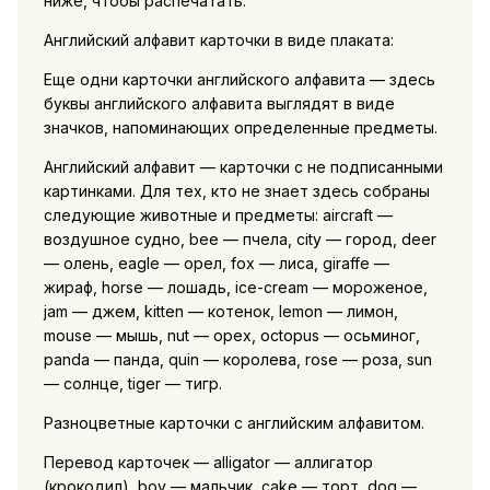
ниже, чтобы распечатать:
Английский алфавит карточки в виде плаката:
Еще одни карточки английского алфавита — здесь
буквы английского алфавита выглядят в виде
значков, напоминающих определенные предметы.
Английский алфавит — карточки с не подписанными
картинками. Для тех, кто не знает здесь собраны
следующие животные и предметы: aircraft —
воздушное судно, bee — пчела, city — город, deer
— олень, eagle — орел, fox — лиса, giraffe —
жираф, horse — лошадь, ice-cream — мороженое,
jam — джем, kitten — котенок, lemon — лимон,
mouse — мышь, nut — орех, octopus — осьминог,
panda — панда, quin — королева, rose — роза, sun
— солнце, tiger — тигр.
Разноцветные карточки с английским алфавитом.
Перевод карточек — alligator — аллигатор
(крокодил), boy — мальчик, cake — торт, dog —