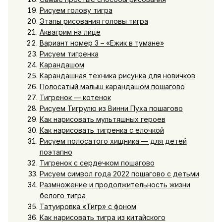
Рисуем голову тигра
Этапы рисования головы тигра
Аквагрим на лице
Вариант номер 3 – «Ежик в тумане»
Рисуем тигренка
Карандашом
Карандашная техника рисунка для новичков
Полосатый малыш карандашом пошагово
Тигренок — котенок
Рисуем Тигрулю из Винни Пуха пошагово
Как нарисовать мультяшных героев
Как нарисовать тигренка с елочкой
Рисуем полосатого хищника — для детей
поэтапно
Тигренок с сердечком пошагово
Рисуем символ года 2022 пошагово с детьми
Размножение и продолжительность жизни
белого тигра
Татуировка «Тигр» с фоном
Как нарисовать тигра из китайского