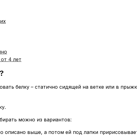
щих
пно
от 4 лет
?
овать белку – статично сидящей на ветке или в прыжк
ку.
ыбирать можно из вариантов:
ло описано выше, а потом ей под лапки пририсовывает