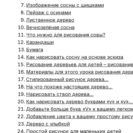
Изображение сосны с шишками
Пейзаж с осинами
Лиственное дерево
Вечнозелёная сосна
Что нужно для рисования совы?
Карандаши
Бумага
Как нарисовать сосну на основе эскиза
Рисование деревьев для детей – рисование
Материалы для этого урока рисования дере
Стилизованный рисунок дерева…
На что похоже настоящее дерево…
Нарисовать ствол дерева…
Как нарисовать дерево буквами «y» и «v»…
Добавьте больше букв «V» к вашему легк
Добавление цвета к вашему простому рису
Дерево с улыбкой
Простой рисунок для маленьких детей