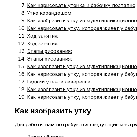
Как нарисовать утенка и бабочку поэтапно
Утка карандашом
Как изобразить утку из мультипликационн
Как нарисовать утку, которая живет у баб
Ход занятия:
Ход занятия:
Этапы рисования:
Этапы рисования:
Как изобразить утку из мультипликационн
Как нарисовать утку, которая живет у баб
Гадкий утенок акварелью
Как изобразить утку из мультипликационн
Как нарисовать утку, которая живет у баб
Как изобразить утку
Для работы нам потребуются следующие инстр
Листик бумаги.