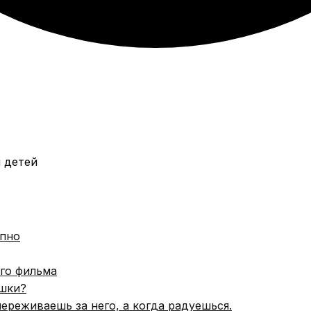
апно
ого фильма
ушки?
переживаешь за него, а когда радуешься.