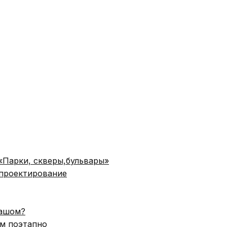
 «Парки, скверы,бульвары»
 проектирование
дашом?
ом поэтапно