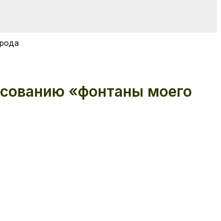
орода
исованию «фонтаны моего