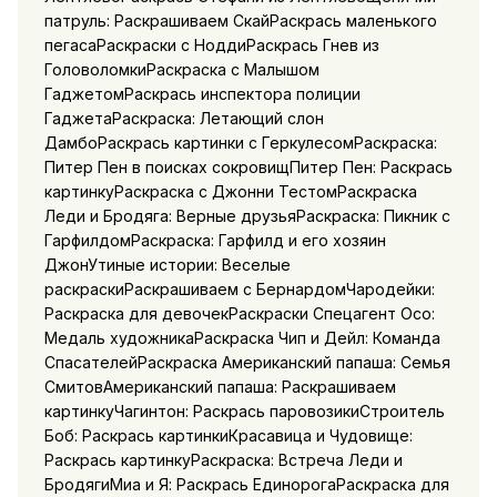
патруль: Раскрашиваем СкайРаскрась маленького
пегасаРаскраски с НоддиРаскрась Гнев из
ГоловоломкиРаскраска с Малышом
ГаджетомРаскрась инспектора полиции
ГаджетаРаскраска: Летающий слон
ДамбоРаскрась картинки с ГеркулесомРаскраска:
Питер Пен в поисках сокровищПитер Пен: Раскрась
картинкуРаскраска с Джонни ТестомРаскраска
Леди и Бродяга: Верные друзьяРаскраска: Пикник с
ГарфилдомРаскраска: Гарфилд и его хозяин
ДжонУтиные истории: Веселые
раскраскиРаскрашиваем с БернардомЧародейки:
Раскраска для девочекРаскраски Спецагент Осо:
Медаль художникаРаскраска Чип и Дейл: Команда
СпасателейРаскраска Американский папаша: Семья
СмитовАмериканский папаша: Раскрашиваем
картинкуЧагинтон: Раскрась паровозикиСтроитель
Боб: Раскрась картинкиКрасавица и Чудовище:
Раскрась картинкуРаскраска: Встреча Леди и
БродягиМиа и Я: Раскрась ЕдинорогаРаскраска для