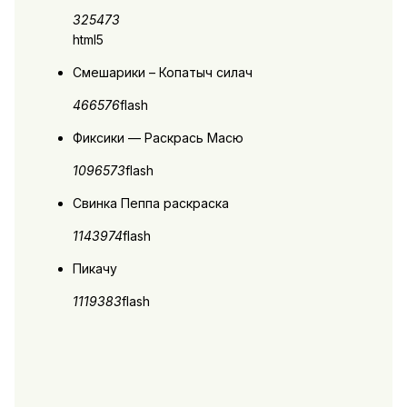
3254
73
html5
Смешарики – Копатыч силач
4665
76
flash
Фиксики — Раскрась Масю
10965
73
flash
Свинка Пеппа раскраска
11439
74
flash
Пикачу
11193
83
flash