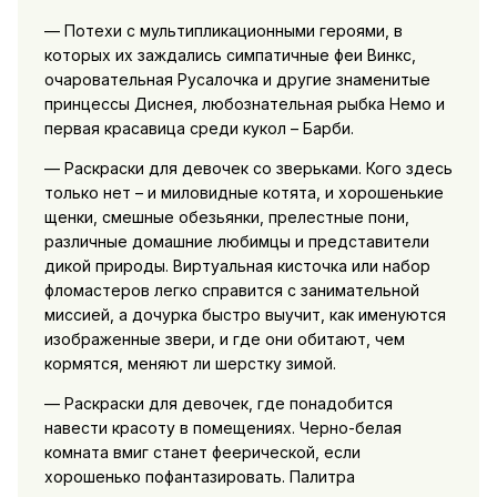
— Потехи с мультипликационными героями, в
которых их заждались симпатичные феи Винкс,
очаровательная Русалочка и другие знаменитые
принцессы Диснея, любознательная рыбка Немо и
первая красавица среди кукол – Барби.
— Раскраски для девочек со зверьками. Кого здесь
только нет – и миловидные котята, и хорошенькие
щенки, смешные обезьянки, прелестные пони,
различные домашние любимцы и представители
дикой природы. Виртуальная кисточка или набор
фломастеров легко справится с занимательной
миссией, а дочурка быстро выучит, как именуются
изображенные звери, и где они обитают, чем
кормятся, меняют ли шерстку зимой.
— Раскраски для девочек, где понадобится
навести красоту в помещениях. Черно-белая
комната вмиг станет феерической, если
хорошенько пофантазировать. Палитра