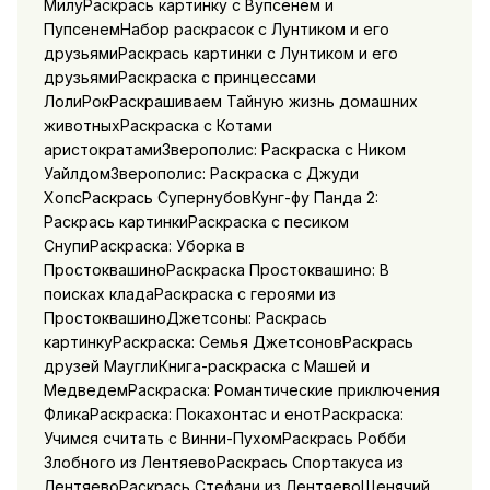
МилуРаскрась картинку с Вупсенем и
ПупсенемНабор раскрасок с Лунтиком и его
друзьямиРаскрась картинки с Лунтиком и его
друзьямиРаскраска с принцессами
ЛолиРокРаскрашиваем Тайную жизнь домашних
животныхРаскраска с Котами
аристократамиЗверополис: Раскраска с Ником
УайлдомЗверополис: Раскраска с Джуди
ХопсРаскрась СупернубовКунг-фу Панда 2:
Раскрась картинкиРаскраска с песиком
СнупиРаскраска: Уборка в
ПростоквашиноРаскраска Простоквашино: В
поисках кладаРаскраска с героями из
ПростоквашиноДжетсоны: Раскрась
картинкуРаскраска: Семья ДжетсоновРаскрась
друзей МауглиКнига-раскраска с Машей и
МедведемРаскраска: Романтические приключения
ФликаРаскраска: Покахонтас и енотРаскраска:
Учимся считать с Винни-ПухомРаскрась Робби
Злобного из ЛентяевоРаскрась Спортакуса из
ЛентяевоРаскрась Стефани из ЛентяевоЩенячий