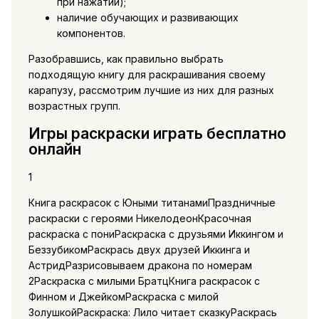
при нажатии);
наличие обучающих и развивающих
компонентов.
Разобравшись, как правильно выбрать
подходящую книгу для раскрашивания своему
карапузу, рассмотрим лучшие из них для разных
возрастных групп.
Игры раскраски играть бесплатно
онлайн
1
Книга раскрасок с Юными титанамиПраздничные
раскраски с героями НикелодеонКрасочная
раскраска с пониРаскраска с друзьями Иккингом и
БеззубикомРаскрась двух друзей Иккинга и
АстридРазрисовываем дракона по номерам
2Раскраска с милыми БратцКнига раскрасок с
Финном и ДжейкомРаскраска с милой
ЗолушкойРаскраска: Лило читает сказкуРаскрась