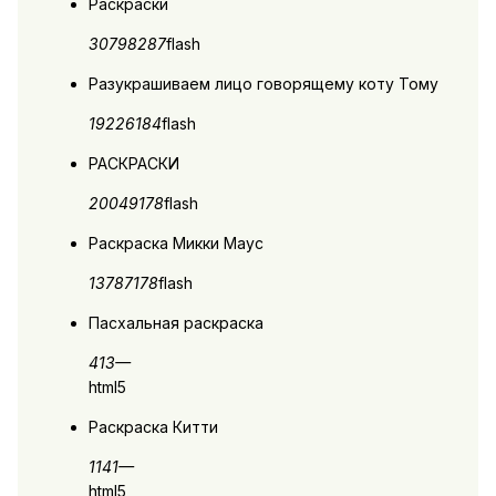
Раскраски
30798
2
87
flash
Разукрашиваем лицо говорящему коту Тому
19226
1
84
flash
РАСКРАСКИ
20049
1
78
flash
Раскраска Микки Маус
13787
1
78
flash
Пасхальная раскраска
413
—
html5
Раскраска Китти
1141
—
html5