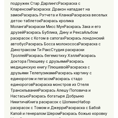
подружек Стар ДарлингсРаскраска с
КларенсомРаскраска: Дракон нападает на
замокРаскрась Рэтчета и КланкаРаскраска веселых
деток-таблетокРаскрась кролика
МолангаРаскраски Мисс МунРаскрась Зака и его
друзейРаскрась Бублика, Дину и РексаАльбом
раскрасок с Котом в сапогахРаскрась лондонский
автобусРаскрась Босса молокососаРаскраска с
Динотраксом Ти РаксСтудия раскраски
ТроллейРаскрась бегемотиху ХэллиРаскрась
доктора Плюшеву с друзьямиРаскрась
медицинскую книгу ПлюшевойРаскраска с
друзьями ТелепузикамиРаскрась картину с
единорогом и пегасомРаскрась стадо
единороговРаскраска монстров из Отеля
ТрансильванияРаскрась Алешу Поповича и
НастасьюРаскрась богатыря Добрыню
НикитичаКнига раскрасок с ШопкинсНабор
раскрасок с Томом и ДжерриРаскраска с Бабой
Капой и генералом ШеромРаскрась божью коровку