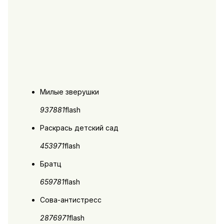
Милые зверушки
9378
81
flash
Раскрась детский сад
4539
71
flash
Братц
6597
81
flash
Сова-антистресс
28769
71
flash