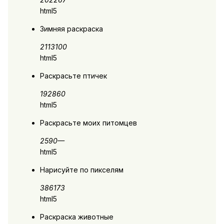
html5
Зимняя раскраска
2113
100
html5
Раскрасьте птичек
1928
60
html5
Раскрасьте моих питомцев
2590
—
html5
Нарисуйте по пикселям
3861
73
html5
Раскраска животные