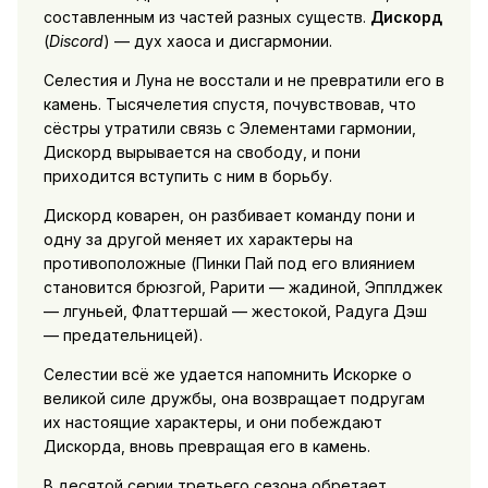
составленным из частей разных существ.
Дискорд
(
Discord
) — дух хаоса и дисгармонии.
Селестия и Луна не восстали и не превратили его в
камень. Тысячелетия спустя, почувствовав, что
сёстры утратили связь с Элементами гармонии,
Дискорд вырывается на свободу, и пони
приходится вступить с ним в борьбу.
Дискорд коварен, он разбивает команду пони и
одну за другой меняет их характеры на
противоположные (Пинки Пай под его влиянием
становится брюзгой, Рарити — жадиной, Эпплджек
— лгуньей, Флаттершай — жестокой, Радуга Дэш
— предательницей).
Селестии всё же удается напомнить Искорке о
великой силе дружбы, она возвращает подругам
их настоящие характеры, и они побеждают
Дискорда, вновь превращая его в камень.
В десятой серии третьего сезона обретает