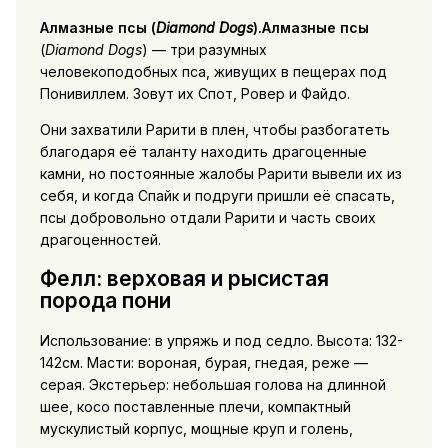
Алмазные псы
(
Diamond Dogs
).Алмазные псы
(
Diamond Dogs
) — три разумных
человекоподобных пса, живущих в пещерах под
Понивиллем. Зовут их Спот, Ровер и Файдо.
Они захватили Рарити в плен, чтобы разбогатеть
благодаря её таланту находить драгоценные
камни, но постоянные жалобы Рарити вывели их из
себя, и когда Спайк и подруги пришли её спасать,
псы добровольно отдали Рарити и часть своих
драгоценностей.
Фелл: верховая и рысистая
порода пони
Использование: в упряжь и под седло. Высота: 132-
142см. Масти: вороная, бурая, гнедая, реже —
серая. Экстерьер: небольшая голова на длинной
шее, косо поставленные плечи, компактный
мускулистый корпус, мощные круп и голень,