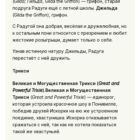
(
Gilda; Гильда
, Gilda the Griffon) — грифон, старая
подруга Радуги ещё с летной школы.
Джильда
(Gilda the Griffon), грифон.
С Радугой она добрая, весёлая и дружелюбная, но
к остальным пони относится с презрением и любит
жестокие розыгрыши, думает только о себе.
Узнав истинную натуру Джильды, Радуга
перестаёт с ней дружить.
Трикси
Великая и Могущественная Трикси
(
Great and
Powerful Trixie
).Великая и Могущественная
Трикси
(
Great and Powerful Trixie
) — единорог,
которая устроила красочное шоу в Понивилле,
победив друзей Искорки на ею же устроенном
поединке, хвастунишка. Искорка отказывается
сражаться с ней, так как не хотела показаться
такой же хвастуньей.