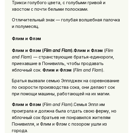
Трикси голубого цвета, с голубыми гривой и
хвостом с почти белыми полосками.
Отличительный знак — голубая волшебная палочка
и полумесяц.
Флим и Флэм
Флим и Флэм
(
Flim and Flam
).Флим и Флэм
(
Flim
and Flam
) — странствующие братья-единороги,
приехавшие в Понивилль, чтобы продавать
яблочный сок.
Флим и Флэм
(
Flim and Flam
).
Братья вызвали семью Эпплджек на соревнование
по скорости производства сока, они делают сок
при помощи машины, работающей на их магии.
Флим и Флэм
(
Flim and Flam
).Семья Эппл им
проиграла и должна была отдать свою ферму, но
яблочный сок братьев не понравился жителям
Понивилля, и Флим и Флэм с позором ушли из
города.