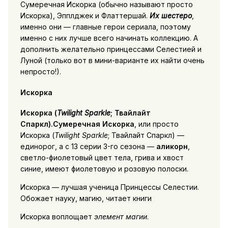
Сумеречная Искорка (обычно называют просто
Искорка), Эпплджек и Флаттершай.
Их шестеро
,
именно они — главные герои сериала, поэтому
именно с них лучше всего начинать коллекцию. А
дополнить желательно принцессами Селестией и
Луной (только вот в мини-варианте их найти очень
непросто!).
Искорка
Искорка (
Twilight Sparkle
; Твайлайт
Спаркл).Сумеречная Искорка
, или просто
Искорка (
Twilight Sparkle
; Твайлайт Спаркл) —
единорог, а с 13 серии 3-го сезона —
аликорн
,
светло-фиолетовый цвет тела, грива и хвост
синие, имеют фиолетовую и розовую полоски.
Искорка — лучшая ученица Принцессы Селестии.
Обожает науку, магию, читает книги
Искорка воплощает
элемент магии
.