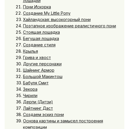
лошадки
Пони Искорка
Создание My Little Pony
Хайландская: высокогорный пони
Поэтапное изображение реалистичного пони
Стоящая лошадка
Бегущая лошадка
Создание стиля
Крылья
Грива и хвост
Другие персонажи
Шайнинг Армор
Большой Макинтош
Бабуля Смит
Зекора
Чирили
Дерпи (Дитзи)
Лайтнинг Даст
Создаем эскиз пони
Основа картины и замысел построения
композиции