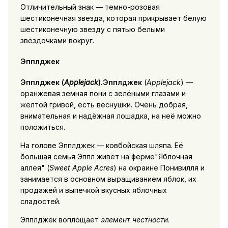
Отличительный знак — темно-розовая
шестиконечная звезда, которая прикрывает белую
шестиконечную звезду с пятью белыми
звёздочками вокруг.
Эпплджек
Эпплджек
(
Applejack
).Эпплджек
(
Applejack
) —
оранжевая земная пони с зелёными глазами и
жёлтой гривой, есть веснушки. Очень добрая,
внимательная и надёжная лошадка, на неё можно
положиться.
На голове Эпплджек — ковбойская шляпа. Её
большая семья Эппл живёт на ферме
Яблочная
аллея
(
Sweet Apple Acres
) на окраине Понивилля и
занимается в основном выращиванием яблок, их
продажей и выпечкой вкусных яблочных
сладостей.
Эпплджек воплощает
элемент честности
.