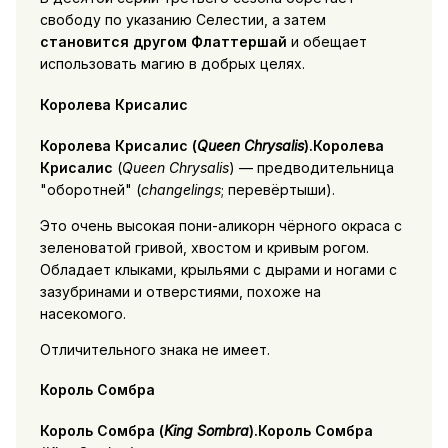
свободу по указанию Селестии, а затем
становится другом Флаттершай
и обещает
использовать магию в добрых целях.
Королева Крисалис
Королева Крисалис
(
Queen Chrysalis
).Королева
Крисалис
(
Queen Chrysalis
) — предводительница
оборотней
(
changelings
; перевёртыши).
Это очень высокая пони-аликорн чёрного окраса с
зеленоватой гривой, хвостом и кривым рогом.
Обладает клыками, крыльями с дырами и ногами с
зазубринами и отверстиями, похоже на
насекомого.
Отличительного знака не имеет.
Король Сомбра
Король Сомбра
(
King Sombra
).Король Сомбра