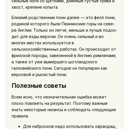
сильные ноги со щетками, длинные густые грива и
хвост, крепкие копыта.
Близкий родственник пони далее — это фелл пони,
родиной которого были Пеининские горы на севе­
ре Англии. Только он легче, меньше и лучше подхо­
дит для езды верхом. Он очень сильный и во
многих местах используется в
сельскохозяйственных работах. Он происходит от
фризской породы, завезенной в Англию римлянами,
а также от уже вымершего шот­ландского
галловейского пони. Сегодня он популярен как
верховой и рысистый пони.
Полезные советы
Всем ясно, что незначительная ошибка может
плохо повлиять на результат. Поэтому важные
знать некоторые нюансы и соблюдать следующие
правила:
Для набросков надо использовать карандаш,