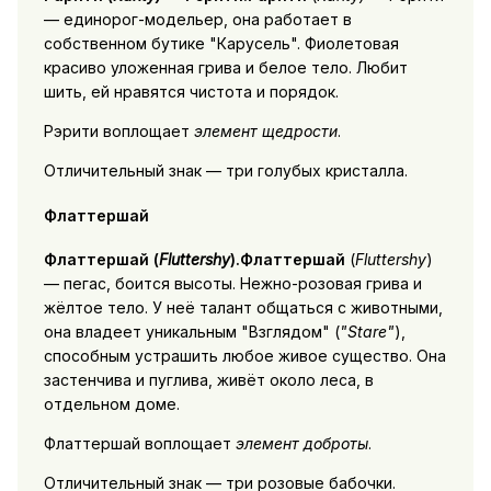
— единорог-модельер, она работает в
собственном бутике
Карусель
. Фиолетовая
красиво уложенная грива и белое тело. Любит
шить, ей нравятся чистота и порядок.
Рэрити воплощает
элемент щедрости
.
Отличительный знак — три голубых кристалла.
Флаттершай
Флаттершай
(
Fluttershy
).Флаттершай
(
Fluttershy
)
— пегас, боится высоты. Нежно-розовая грива и
жёлтое тело. У неё талант общаться с животными,
она владеет уникальным
Взглядом
(
Stare
),
способным устрашить любое живое существо. Она
застенчива и пуглива, живёт около леса, в
отдельном доме.
Флаттершай воплощает
элемент доброты
.
Отличительный знак — три розовые бабочки.