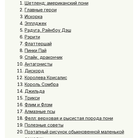
Шетленд: американский пони
Главные герои
Искорка
Эпплджек
Радуга, Рэйнбоу Дэш
Рэрити
Флаттершай
Пинки Пай
Спайк, дракончик
Антагонисты
Дискорд
Королева Крисалис
Король Сомбра
Джильда
Трикси
Флим и Флэм
Алмазные псы
Фелл: верховая и рысистая порода пони
Полезные советы
Поэтапный рисунок обыкновенной маленькой