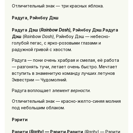
Отличительный знак — три красных яблока.
Радуга, Рэйнбоу Дэш
Радуга Дэш
(
Rainbow Dash),
Рэйнбоу Дэш.Радуга
Дэш
(
Rainbow Dash),
Рэйнбоу Дэш — небесно-
голубой пегас, с ярко-розовыми глазами и
радужной гривой с хвостом.
Радуга — пони очень храбрая и смелая, её работа
— разгонять тучи, летает очень быстро. Мечтает
вступить в знаменитую команду лучших летунов
Эквестрии — Чудомолний.
Радуга воплощает
элемент верности
.
Отличительный знак — красно-желто-синяя молния
под небольшим облаком.
Рэрити
Рарити
(
Rarity) —
Рэрити.Рарити
(
Rarity) —
Рэрити