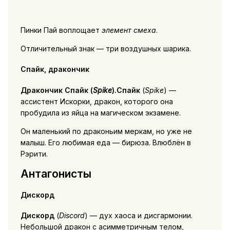
Пинки Пай воплощает
элемент смеха
.
Отличительный знак — три воздушных шарика.
Спайк, дракончик
Дракончик Спайк
(
Spike
).Спайк
(
Spike
) —
ассистент Искорки, дракон, которого она
пробудила из яйца на магическом экзамене.
Он маленький по драконьим меркам, но уже не
малыш. Его любимая еда — бирюза. Влюблён в
Рэрити.
Антагонисты
Дискорд
Дискорд
(
Discord
) — дух хаоса и дисгармонии.
Небольшой дракон с асимметричным телом,