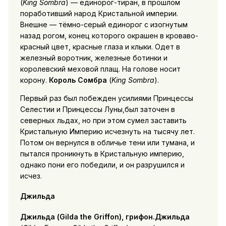
(
King Sombra
) — единорог-тиран, в прошлом
поработивший народ Кристальной империи.
Внешне — тёмно-серый единорог с изогнутым
назад рогом, конец которого окрашен в кроваво-
красный цвет, красные глаза и клыки. Одет в
железный воротник, железные ботинки и
королевский меховой плащ. На голове носит
корону.
Король Сомбра
(
King Sombra
).
Первый раз был побежден усилиями Принцессы
Селестии и Принцессы Луны,был заточен в
северных льдах, но при этом сумел заставить
Кристальную Империю исчезнуть на тысячу лет.
Потом он вернулся в обличье тени или тумана, и
пытался проникнуть в Кристальную империю,
однако пони его победили, и он разрушился и
исчез.
Джильда
Джильда
(Gilda the Griffon), грифон.Джильда