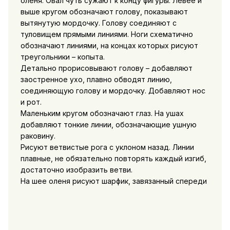
оленя. Овал чуть сужают к концу фигуры. Левее и
выше кругом обозначают голову, показывают
вытянутую мордочку. Голову соединяют с
туловищем прямыми линиями. Ноги схематично
обозначают линиями, на концах которых рисуют
треугольники – копыта.
Детально прорисовывают голову – добавляют
заостренное ухо, плавно обводят линию,
соединяющую голову и мордочку. Добавляют нос
и рот.
Маленьким кругом обозначают глаз. На ушах
добавляют тонкие линии, обозначающие ушную
раковину.
Рисуют ветвистые рога с уклоном назад. Линии
плавные, не обязательно повторять каждый изгиб,
достаточно изобразить ветви.
На шее оленя рисуют шарфик, завязанный спереди