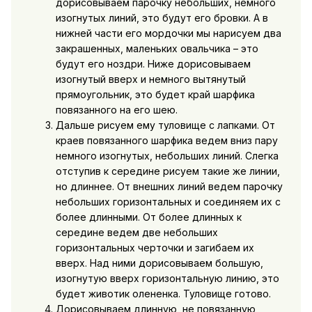
дорисовываем парочку небольших, немного
изогнутых линий, это будут его бровки. А в
нижней части его мордочки мы нарисуем два
закрашенных, маленьких овальчика – это
будут его ноздри. Ниже дорисовываем
изогнутый вверх и немного вытянутый
прямоугольник, это будет край шарфика
повязанного на его шею.
Дальше рисуем ему туловище с лапками. От
краев повязанного шарфика ведем вниз пару
немного изогнутых, небольших линий. Слегка
отступив к середине рисуем такие же линии,
но длиннее. От внешних линий ведем парочку
небольших горизонтальных и соединяем их с
более длинными. От более длинных к
середине ведем две небольших
горизонтальных черточки и загибаем их
вверх. Над ними дорисовываем большую,
изогнутую вверх горизонтальную линию, это
будет животик олененка. Туловище готово.
Дорисовываем длинную, не повязанную