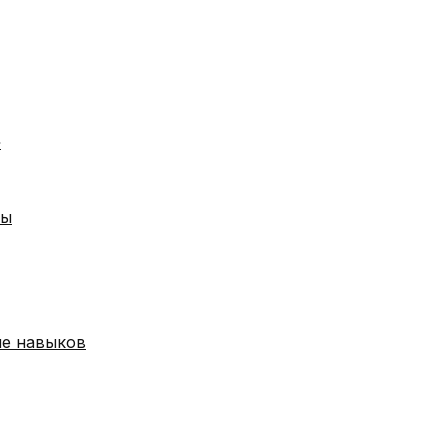
»
ры
ие навыков