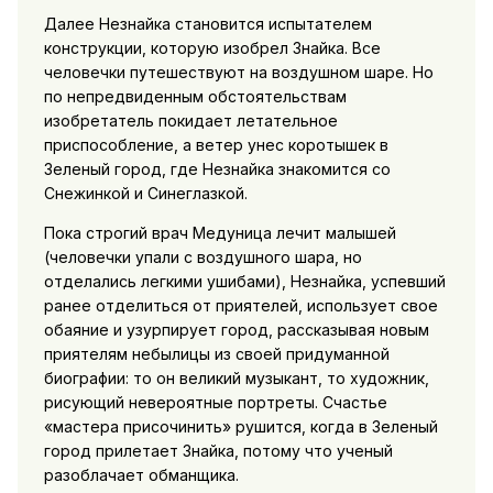
Далее Незнайка становится испытателем
конструкции, которую изобрел Знайка. Все
человечки путешествуют на воздушном шаре. Но
по непредвиденным обстоятельствам
изобретатель покидает летательное
приспособление, а ветер унес коротышек в
Зеленый город, где Незнайка знакомится со
Снежинкой и Синеглазкой.
Пока строгий врач Медуница лечит малышей
(человечки упали с воздушного шара, но
отделались легкими ушибами), Незнайка, успевший
ранее отделиться от приятелей, использует свое
обаяние и узурпирует город, рассказывая новым
приятелям небылицы из своей придуманной
биографии: то он великий музыкант, то художник,
рисующий невероятные портреты. Счастье
«мастера присочинить» рушится, когда в Зеленый
город прилетает Знайка, потому что ученый
разоблачает обманщика.