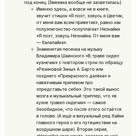
под конец (Змеевка вообще не засветилась).
Именно здесь, а вовсе не в книге,
звучит стишок «Я поэт, зовусь я Цветик,
от меня вам всем приветик», равно как
полуэпигонство-полуплагиат Незнайки
«Я поэт, зовусь Незнайка. От меня вам
— балалайка».
Знаменитая песенка на музыку
Владимира Шаинского «В траве сидел
кузнечик» с повтором строк по образцу
«Резиновой Зины» А. Барто или
позднего «Прекрасного далёка» и
навязчивым припевом про
«представьте себе». Это такой вынос
мозга и музыкальный триппер, что «в
кузне травел сидечик» — самое
безобидное, что после этого остаётся
в голове. (А ещё и визуальный ряд байки
главного героя о его путешествии на
воздушном шаре). Вторая серия,
«Незнайка-музыкант», состоит из неё