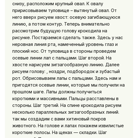
снизу, расположим крупный овал. К овалу
пририсовываем туловище – вытянутый овал. От
него вверх рисуем хвост: осевую загибающуюся
линию, а потом контур. Теперь внимательно
рассмотрим будущую голову крокодила на
рисунке. Постараемся сделать также. Здесь у нас
неровная линия рта, намеченный уровень глаз и
плоский нос. От туловища в стороны проведем
осевые линии лап с пальцами. Шаг второй. На
хвосте нарисуем зигзагообразную линию. Далее
рисуем голову: , ноздри, подбородок и зубастый
рот. Обрисовываем лапы с пальцами. Здесь нам и
пригодятся осевые линии, которые мы получили на
прошлом шаге. Лапы должны получиться
короткими и массивными. Пальцы расставлены в
стороны. Шаг третий. На спине крокодила рисуем
несколько параллельных зигзагообразных линий.
так мы создадим с вами хитиновый покров
животного. На голове и лапах покажем извилистые
короткие полосы. На щеках — складки. Шаг