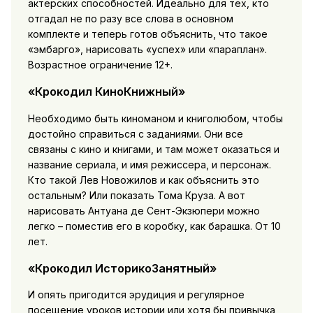
актерских способностей. Идеально для тех, кто
отгадал не по разу все слова в основном
комплекте и теперь готов объяснить, что такое
«эмбарго», нарисовать «успех» или «параплан».
Возрастное ограничение 12+.
«Крокодил КиноКнижный»
Необходимо быть киноманом и книголюбом, чтобы
достойно справиться с заданиями. Они все
связаны с кино и книгами, и там может оказаться и
название сериала, и имя режиссера, и персонаж.
Кто такой Лев Новожилов и как объяснить это
остальным? Или показать Тома Круза. А вот
нарисовать Антуана де Сент-Экзюпери можно
легко – поместив его в коробку, как барашка. От 10
лет.
«Крокодил ИсторикоЗанятный»
И опять пригодится эрудиция и регулярное
посещение уроков истории или хотя бы привычка