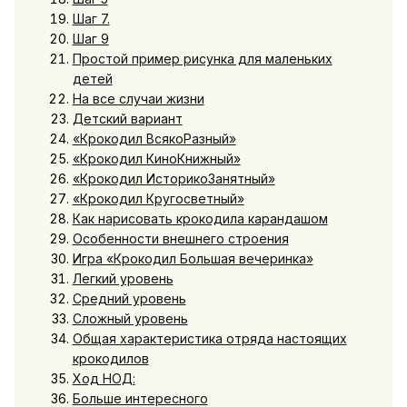
Шаг 7.
Шаг 9
Простой пример рисунка для маленьких
детей
На все случаи жизни
Детский вариант
«Крокодил ВсякоРазный»
«Крокодил КиноКнижный»
«Крокодил ИсторикоЗанятный»
«Крокодил Кругосветный»
Как нарисовать крокодила карандашом
Особенности внешнего строения
Игра «Крокодил Большая вечеринка»
Легкий уровень
Средний уровень
Сложный уровень
Общая характеристика отряда настоящих
крокодилов
Ход НОД:
Больше интересного