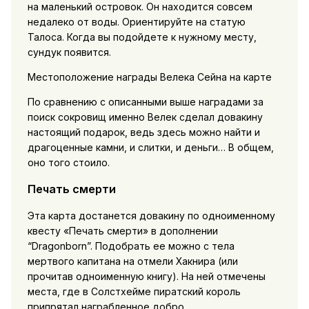
на маленький островок. Он находится совсем
недалеко от воды. Ориентируйте на статую
Талоса. Когда вы подойдете к нужному месту,
сундук появится.
Местоположение награды Велека Сейна на карте
По сравнению с описанными выше наградами за
поиск сокровищ именно Велек сделал довакину
настоящий подарок, ведь здесь можно найти и
драгоценные камни, и слитки, и деньги… В общем,
оно того стоило.
Печать смерти
Эта карта достанется довакину по одноименному
квесту «Печать смерти» в дополнении
“Dragonborn”. Подобрать ее можно с тела
мертвого капитана на отмели Хакнира (или
прочитав одноименную книгу). На ней отмечены
места, где в Солстхейме пиратский король
припрятал награбленное добро.