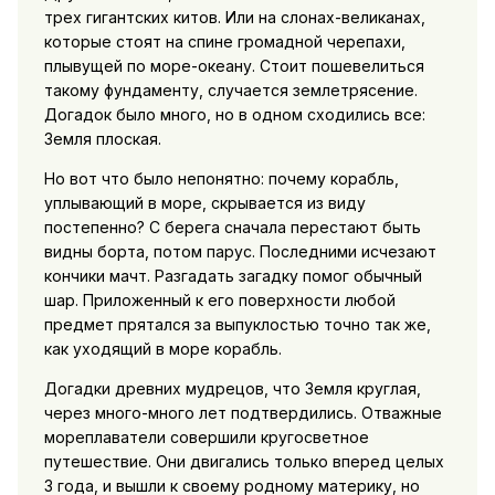
трех гигантских китов. Или на слонах-великанах,
которые стоят на спине громадной черепахи,
плывущей по море-океану. Стоит пошевелиться
такому фундаменту, случается землетрясение.
Догадок было много, но в одном сходились все:
Земля плоская.
Но вот что было непонятно: почему корабль,
уплывающий в море, скрывается из виду
постепенно? С берега сначала перестают быть
видны борта, потом парус. Последними исчезают
кончики мачт. Разгадать загадку помог обычный
шар. Приложенный к его поверхности любой
предмет прятался за выпуклостью точно так же,
как уходящий в море корабль.
Догадки древних мудрецов, что Земля круглая,
через много-много лет подтвердились. Отважные
мореплаватели совершили кругосветное
путешествие. Они двигались только вперед целых
3 года, и вышли к своему родному материку, но