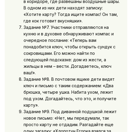
в коридоре, где развешаны воздушные шары.
В одном из них дети находят записку:
«Хотите карту? Тогда ищите компас! Он там,
где кок готовит вкусняшки».
Задание №7. Участники отправляются на
кухню и в духовке обнаруживают компас и
очередное послание: «Теперь вам
понадобится ключ, чтобы открыть сундук с
сокровищами. Его можно найти по
следующей подсказке: дом из жести, а
жильцы в нем – вести. Догадаетесь, ключ
ваш!».
Задание №8. В почтовом ящике дети видят
ключ и письмо с таким содержанием: «Два
брюшка, четыре ушка. Набита ухом, лежит
под ухом. Догадайтесь, что это, и получите
карту».
Задание №9. Под диванной подушкой лежит
новое письмо: «Нет, мы передумали, так
просто карту не отдадим. Разгадайте еще
одну загадку: «Хлопотун Егорка взялся за