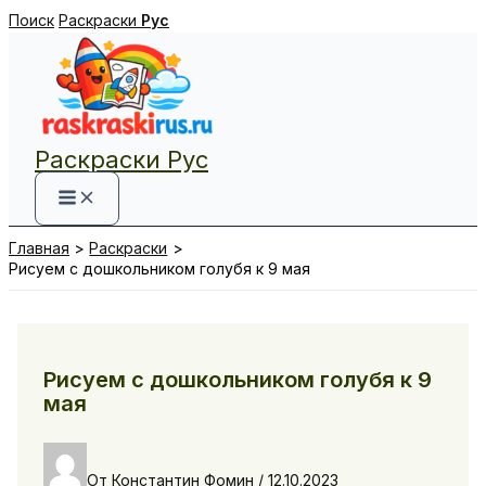
Перейти
Поиск
Раскраски
Рус
к
содержимому
Раскраски Рус
Главная
Раскраски
Рисуем с дошкольником голубя к 9 мая
Рисуем с дошкольником голубя к 9
мая
От
Константин Фомин
/
12.10.2023