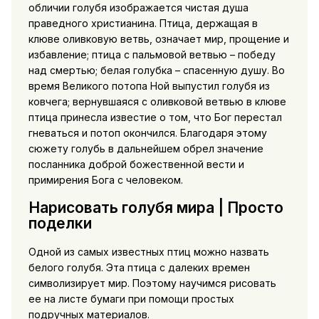
обличии голубя изображается чистая душа
праведного христианина. Птица, держащая в
клюве оливковую ветвь, означает мир, прощение и
избавление; птица с пальмовой ветвью – победу
над смертью; белая голубка – спасенную душу. Во
время Великого потопа Ной выпустил голубя из
ковчега; вернувшаяся с оливковой ветвью в клюве
птица принесла известие о том, что Бог перестал
гневаться и потоп окончился. Благодаря этому
сюжету голубь в дальнейшем обрел значение
посланника доброй божественной вести и
примирения Бога с человеком.
Нарисовать голубя мира | Просто
поделки
Одной из самых известных птиц можно назвать
белого голубя. Эта птица с далеких времен
символизирует мир. Поэтому научимся рисовать
ее на листе бумаги при помощи простых
подручных материалов.