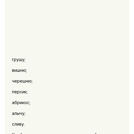
грушу;
вишню;
черешню;
персик;
абрикос;
алычу;
сливу.