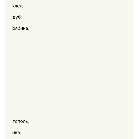
клен;
дуб;
рябина;
тополь;
ива;