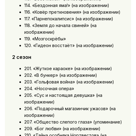
114. «Бездонная яма!» (на изображении)
116. «Ковёр преткновения» (на изображении)
117. «Парнепокалипсис» (на изображении)
118. «Земля до начала свиней» (на
изображении)
119. «Мозгоскрёбы»
120. «Гидеон восстаёт» (на изображении)
2 сезон
201. «Жуткое караоке» (на изображении)
202. «В бункер» (на изображении)
203. «Гольфовая война» (на изображении)
204. «Носочная опера»
205. «Сус и настоящая девушка» (на
изображении)
206. «Подарочный магазинчик ужасов» (на
изображении)
207. «Общество слепого глаза» (упоминание)
209. «Бог любви» (на изображении)
210. «Тайна особняка Нортвестов» (на