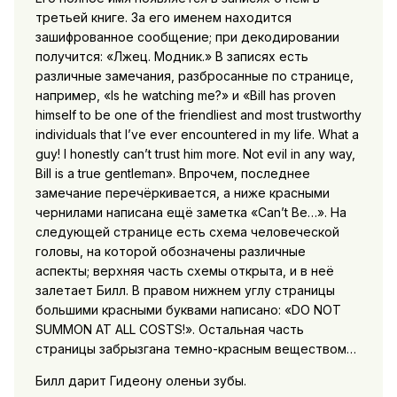
третьей книге. За его именем находится
зашифрованное сообщение; при декодировании
получится: «Лжец. Модник.» В записях есть
различные замечания, разбросанные по странице,
например, «Is he watching me?» и «Bill has proven
himself to be one of the friendliest and most trustworthy
individuals that I’ve ever encountered in my life. What a
guy! I honestly can’t trust him more. Not evil in any way,
Bill is a true gentleman». Впрочем, последнее
замечание перечёркивается, а ниже красными
чернилами написана ещё заметка «Can’t Be…». На
следующей странице есть схема человеческой
головы, на которой обозначены различные
аспекты; верхняя часть схемы открыта, и в неё
залетает Билл. В правом нижнем углу страницы
большими красными буквами написано: «DO NOT
SUMMON AT ALL COSTS!». Остальная часть
страницы забрызгана темно-красным веществом…
Билл дарит Гидеону оленьи зубы.