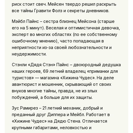
риск стоит свеч. Мейсен твердо решил раскрыть
все тайны Гравити Фолз и секреты дневников.
Мэйбл Пайнс – сестра близнец Мейсона (старше
его на 5 минут). Веселая и оптимистичная девочка,
эксперт во многих областях (по ее собственному
ошибочному мнению), часто попадающая в
неприятности из-за своей любознательности и
неудержимости.
Стэнли «Дядя Стэн» Пайнс – двоюродный дедушка
наших героев, 69 летний владелец «приманки для
туристов» — магазина «Хижина Чудес». На деле
авантюрист и мошенник, скрывающий от своих
внуков многие тайны, правда, не из злых
побуждений, а больше для их защиты.
Зус Рамирез – 21 летний механик, добрый и
преданный друг Диппера и Мейбл. Работает в
«Хижине Чудес» на Дядю Стена. Отличается
крупными габаритами, неловкостью и