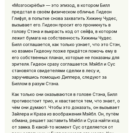
«Мозгоскрёбы» — это эпизод, в котором Билл
предстал в своём физическом обличье. Гидеон
Глифул, в попытке снова захватить Хижину Чудес,
вызывает его. Гидеон просит его проникнуть в
голову Стэна и выкрасть код от сейфа, в котором
лежит бумага на собственность Хижины Чудес.
Билл соглашается, как только узнает, что это Стэн,
но взамен Гидеону позже придётся помочь ему в
его собственных планах, которые не показаны для
зрителя. Гидеон сразу соглашается. Мэйбл и Сус
становятся свидетелями сделки в лесу и,
заручившись помощью Диппера, следуют за
Биллом в разум Стэна.
Как только они оказываются в голове Стэна, Билл
противостоит трио, и хвастается тем, что знает, о
чём они думают. Чтобы это доказать, он вызывает
Зайлера и Краза из воображения Мэйбл. Он, путём
обмана, решает заставить Мэйбл и Суса найти код
от замка. В какой-то момент Сус отделяется от