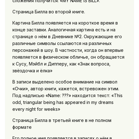
сложения получится: «MY NAME IS BILL».
Страница Билла во второй книге.
Картина Билла появляется на короткое время в
конце заставки. Аналогичная картина есть и на
странице о нём в Дневнике №2. Окружающие его
различные символы ссылаются на различных
персонажей в шоу. В частности, когда он впервые
появляется в физическом обличье, он обращается
к Сусу, Мэйбл и Дипперу, как «Знак вопроса,
звёздочка и ёлка»
В записи выделено особое внимание на символ
«Очки», автор книги, кажется, встревожен этим.
Под надписью «Name: ???» находится текст: «This
odd, triangular being has appeared in my dreams
every night for weeks»
Страница Билла в третьей книге в не полном
формате
Его полное имя появляется в записях о нём в