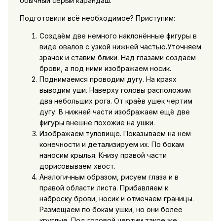
обычный серый карандаш.
Подготовили всё необходимое? Приступим:
Создаём две немного наклонённые фигуры в
виде овалов с узкой нижней частью.Уточняем
зрачок и ставим блики. Над глазами создаём
брови, а под ними изображаем носик.
Поднимаемся проводим дугу. На краях
выводим уши. Наверху головы расположим
два небольших рога. От краёв ушек чертим
дугу. В нижней части изображаем ещё две
фигуры внешне похожие на ушки.
Изображаем туловище. Показываем на нём
конечности и детализируем их. По бокам
наносим крылья. Книзу правой части
дорисовываем хвост.
Аналогичным образом, рисуем глаза и в
правой области листа. Прибавляем к
наброску брови, носик и отмечаем границы.
Размещаем по бокам ушки, но они более
круглые. Под головой чертим такое же